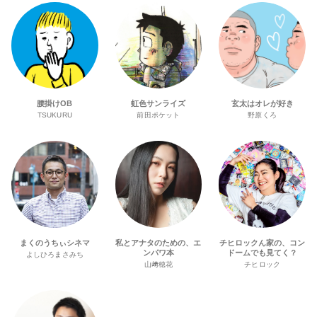
腰掛けOB
虹色サンライズ
玄太はオレが好き
TSUKURU
前田ポケット
野原くろ
まくのうちぃシネマ
私とアナタのための、エ
チヒロックん家の、コン
ンパワ本
ドームでも見てく？
よしひろまさみち
山﨑穂花
チヒロック