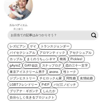
カルぺディエム
井上健斗
検索
レズビアン
ゲイ
トランスジェンダー
バイセクシュアル
アロマンティック
アセクシュアル
カップル
まくのうちぃシネマ
映画
Pickles!
gAytoZ
GAY会話
スナップログ
恋の三十一文字
東京アイスクリーム男子
anone.
性トーク
ジブンヒストリー
チヒロックん家
同性婚
友情結婚
LGBTフレンドリー
PrEP
バビ江ノビッチ
ブリアナ・ギガンテ
しんたか
自分らしく生きるプロジェクト