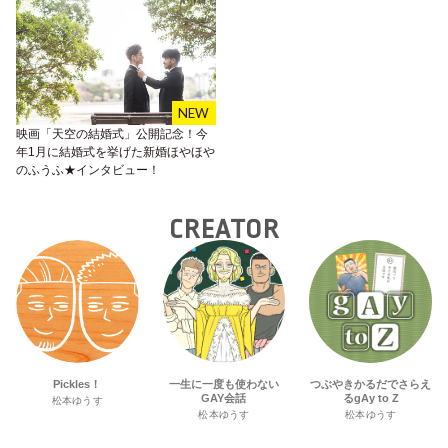
映画「天空の結婚式」公開記念！今
年1月に結婚式を挙げた新婚ほやほや
のふうふ★インタビュー！
CREATOR
Pickles！
一生に一度も使わない
つぶやきかるだでさらえ
GAY会話
るgAy to Z
松本ゆうす
松本ゆうす
松本ゆうす