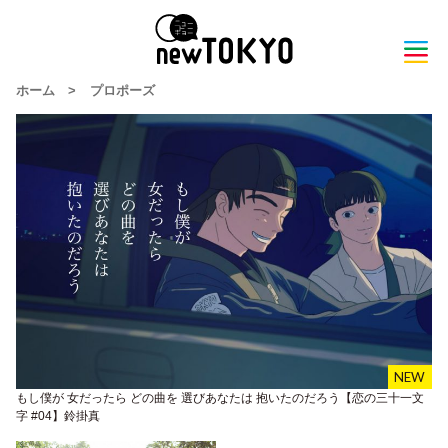
ホーム
>
プロポーズ
もし僕が 女だったら どの曲を 選びあなたは 抱いたのだろう【恋の三十一文
字 #04】鈴掛真