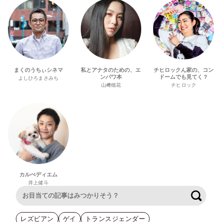
まくのうちぃシネマ
私とアナタのための、エ
チヒロックん家の、コン
ンパワ本
ドームでも見てく？
よしひろまさみち
山﨑穂花
チヒロック
カルぺディエム
井上健斗
検索
レズビアン
ゲイ
トランスジェンダー