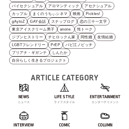
バイセクシュアル
アロマンティック
アセクシュアル
カップル
まくのうちぃシネマ
映画
Pickles!
gAytoZ
GAY会話
スナップログ
恋の三十一文字
東京アイスクリーム男子
anone.
性トーク
ジブンヒストリー
チヒロックん家
同性婚
友情結婚
LGBTフレンドリー
PrEP
バビ江ノビッチ
ブリアナ・ギガンテ
しんたか
自分らしく生きるプロジェクト
ARTICLE CATEGORY
NEWS
LIFE STYLE
ENTERTAINMENT
ニュース
ライフスタイル
エンターテイメント
INTERVIEW
COMIC
COLUMN