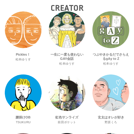
CREATOR
Pickles！
一生に一度も使わない
つぶやきかるだでさらえ
GAY会話
るgAy to Z
松本ゆうす
松本ゆうす
松本ゆうす
腰掛けOB
虹色サンライズ
玄太はオレが好き
TSUKURU
前田ポケット
野原くろ