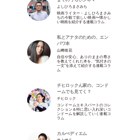
よしひろまさみち
映画ライター
・
よしひろまさみ
ちの今観て欲しい映画〜懐かし
い映画を紹介する連載コラム
私とアナタのための、エン
パワ本
山﨑穂花
自信や安心、ありのままの尊さ
を教えてくれた本を、“気付きの
一文”を添えて紹介する連載コラ
ム
チヒロックん家の、コンド
ームでも見てく？
チヒロック
コンドームエキスパートのコレ
クション＆特に思い入れ深いコ
ンドームを解説していく連載コ
ラム
カルぺディエム