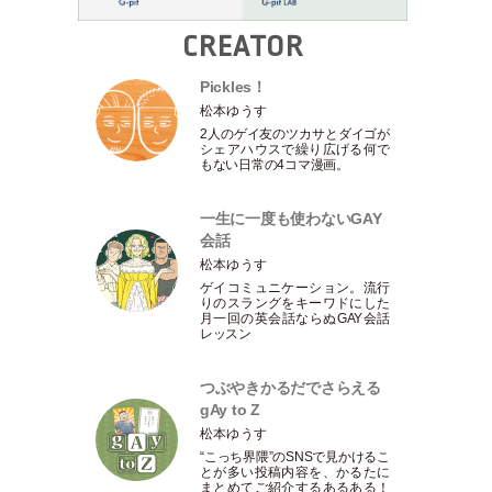
CREATOR
Pickles！
松本ゆうす
2人のゲイ友のツカサとダイゴが
シェアハウスで繰り広げる何で
もない日常の4コマ漫画。
一生に一度も使わないGAY
会話
松本ゆうす
ゲイコミュニケーション。流行
りのスラングをキーワドにした
月一回の英会話ならぬGAY会話
レッスン
つぶやきかるだでさらえる
gAy to Z
松本ゆうす
“こっち界隈”のSNSで見かけるこ
とが多い投稿内容を、かるたに
まとめてご紹介するあるある！