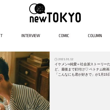
NT
INTERVIEW
COMIC
COLUMN
2021.01.12
イケメン×純愛＝社会派ストーリー
ど、最後まで釘付け♡ ベトナム映画
「こんなにも君が好きで」が1月15
信スタート！