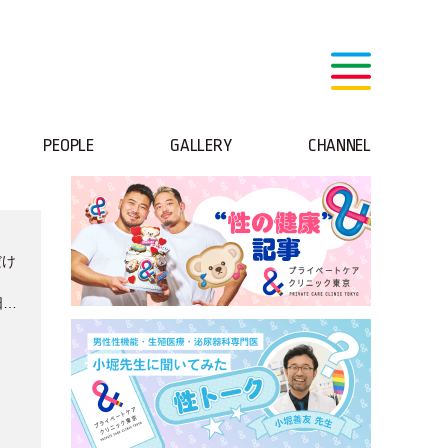
PEOPLE
GALLERY
CHANNEL
だけ
日配