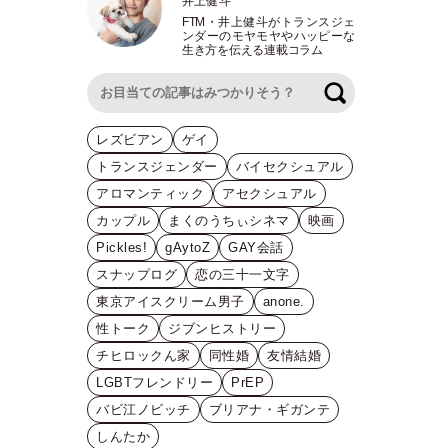
井上健斗
FTM
・
井上健斗がトランスジェ
ンダーのモヤモヤやハッピーな
生き方を伝える連載コラム
検索
レズビアン
ゲイ
トランスジェンダー
バイセクシュアル
アロマンティック
アセクシュアル
カップル
まくのうちぃシネマ
映画
Pickles!
gAytoZ
GAY会話
スナップログ
恋の三十一文字
東京アイスクリーム男子
anone.
性トーク
ジブンヒストリー
チヒロックん家
同性婚
友情結婚
LGBTフレンドリー
PrEP
バビ江ノビッチ
ブリアナ・ギガンテ
しんたか