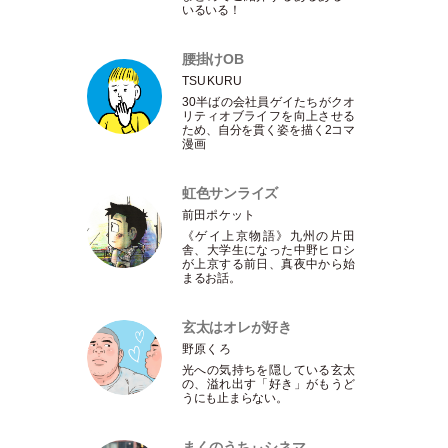
いるいる！
腰掛けOB
TSUKURU
30半ばの会社員ゲイたちがクオ
リティオブライフを向上させる
ため、自分を貫く姿を描く2コマ
漫画
虹色サンライズ
前田ポケット
《ゲイ上京物語》九州の片田
舎、大学生になった中野ヒロシ
が上京する前日、真夜中から始
まるお話。
玄太はオレが好き
野原くろ
光への気持ちを隠している玄太
の、溢れ出す
「
好き
」
がもうど
うにも止まらない。
まくのうちぃシネマ