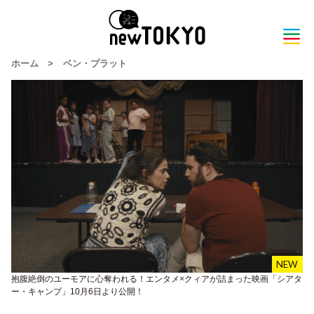
ホーム
>
ベン・プラット
抱腹絶倒のユーモアに心奪われる！エンタメ×クィアが詰まった映画「シアタ
ー・キャンプ」10月6日より公開！