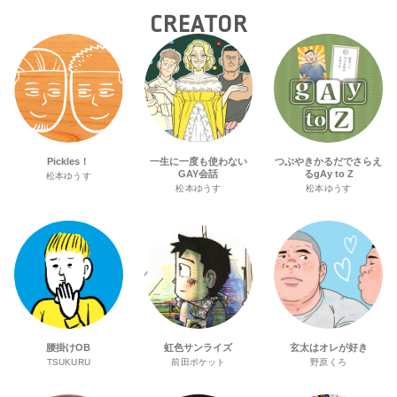
CREATOR
Pickles！
一生に一度も使わない
つぶやきかるだでさらえ
GAY会話
るgAy to Z
松本ゆうす
松本ゆうす
松本ゆうす
腰掛けOB
虹色サンライズ
玄太はオレが好き
TSUKURU
前田ポケット
野原くろ