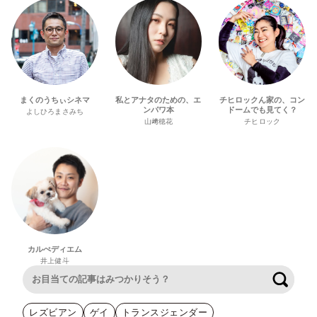
まくのうちぃシネマ
私とアナタのための、エ
チヒロックん家の、コン
ンパワ本
ドームでも見てく？
よしひろまさみち
山﨑穂花
チヒロック
カルぺディエム
井上健斗
検索
レズビアン
ゲイ
トランスジェンダー