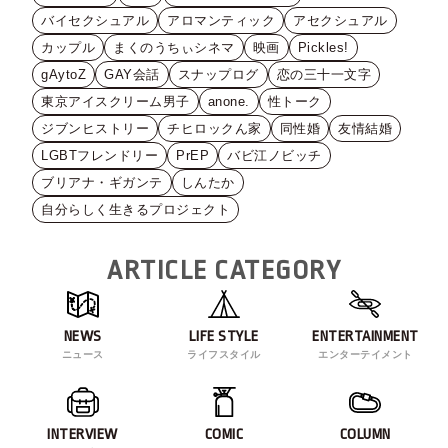
バイセクシュアル
アロマンティック
アセクシュアル
カップル
まくのうちぃシネマ
映画
Pickles!
gAytoZ
GAY会話
スナップログ
恋の三十一文字
東京アイスクリーム男子
anone.
性トーク
ジブンヒストリー
チヒロックん家
同性婚
友情結婚
LGBTフレンドリー
PrEP
バビ江ノビッチ
ブリアナ・ギガンテ
しんたか
自分らしく生きるプロジェクト
ARTICLE CATEGORY
NEWS
LIFE STYLE
ENTERTAINMENT
ニュース
ライフスタイル
エンターテイメント
INTERVIEW
COMIC
COLUMN