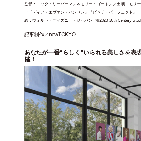
監督：ニック
・
リーバーマン＆モリー
・
ゴードン／出演：モリー
（
『ディア
・
エヴァン
・
ハンセン』『ピッチ
・
パーフェクト』
）
給：ウォルト
・
ディズニー
・
ジャパン／©2023 20th Century Studios
記事制作／newTOKYO
あなたが一番“らしく”いられる美しさを表
催！