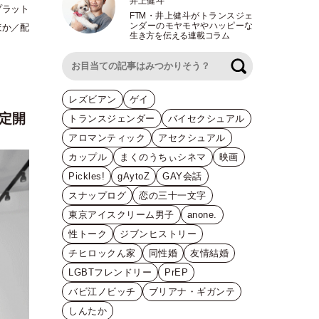
井上健斗
プラット
FTM
・
井上健斗がトランスジェ
ンダーのモヤモヤやハッピーな
ほか／配
生き方を伝える連載コラム
検索
レズビアン
ゲイ
定開
トランスジェンダー
バイセクシュアル
アロマンティック
アセクシュアル
カップル
まくのうちぃシネマ
映画
Pickles!
gAytoZ
GAY会話
スナップログ
恋の三十一文字
東京アイスクリーム男子
anone.
性トーク
ジブンヒストリー
チヒロックん家
同性婚
友情結婚
LGBTフレンドリー
PrEP
バビ江ノビッチ
ブリアナ・ギガンテ
しんたか