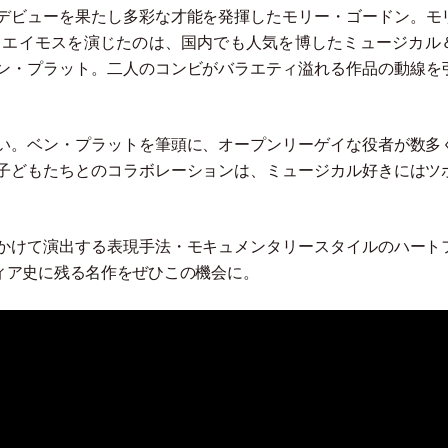
デビューを果たし多彩な才能を発揮したモリー
・
ゴードン。モ
うエイモスを演じたのは、国内でも人気を博したミュージカル
ン
・
プラット。二人のコンビがバラエティ溢れる作品の動線を
い。ベン
・
プラットを筆頭に、オープンリーゲイな役者が数多
子どもたちとのコラボレーションは、ミュージカル好きにはツ
かけて演出する表現手法
・
モキュメンタリースタイルのハート
ィア史に残る名作をぜひこの機会に。