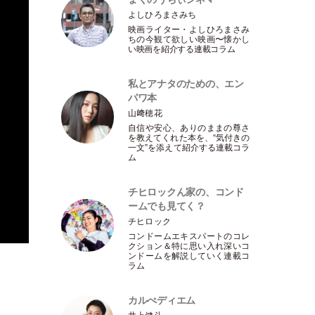
よしひろまさみち
映画ライター
・
よしひろまさみ
ちの今観て欲しい映画〜懐かし
い映画を紹介する連載コラム
私とアナタのための、エン
パワ本
山﨑穂花
自信や安心、ありのままの尊さ
を教えてくれた本を、“気付きの
一文”を添えて紹介する連載コラ
ム
チヒロックん家の、コンド
ームでも見てく？
チヒロック
コンドームエキスパートのコレ
クション＆特に思い入れ深いコ
ンドームを解説していく連載コ
ラム
カルぺディエム