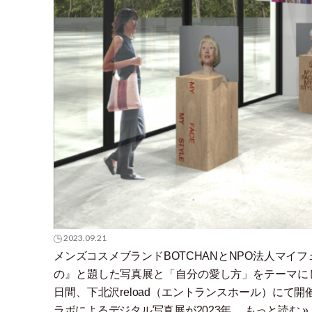
2023.09.21
メンズコスメブランドBOTCHANとNPO法⼈マイフ
の』と題した写真展と
「
自分の愛し方
」
をテーマにし
日間、下北沢reload
（
エントランスホール
）
にて開
ラボによるデジタル写真展が2023年…
もっと読む »