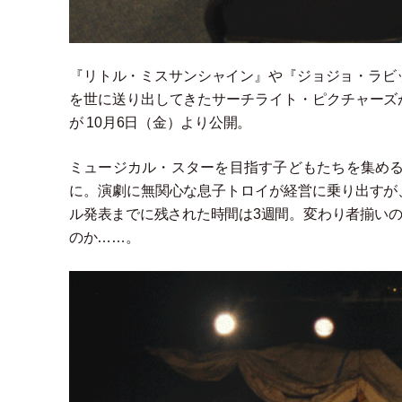
『リトル
・
ミスサンシャイン』や『ジョジョ
・
ラビ
を世に送り出してきたサーチライト
・
ピクチャーズ
が 10月6日
（
金
）
より公開。
ミュージカル
・
スターを目指す子どもたちを集め
に。演劇に無関心な息子トロイが経営に乗り出すが
ル発表までに残された時間は3週間。変わり者揃い
のか……。