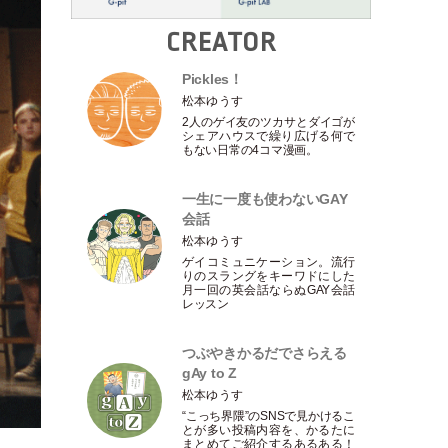
CREATOR
Pickles！
松本ゆうす
2人のゲイ友のツカサとダイゴが
シェアハウスで繰り広げる何で
もない日常の4コマ漫画。
一生に一度も使わないGAY
会話
松本ゆうす
ゲイコミュニケーション。流行
りのスラングをキーワドにした
月一回の英会話ならぬGAY会話
レッスン
つぶやきかるだでさらえる
gAy to Z
松本ゆうす
“こっち界隈”のSNSで見かけるこ
とが多い投稿内容を、かるたに
まとめてご紹介するあるある！