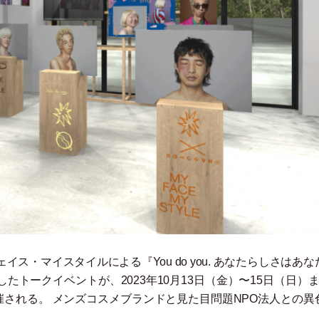
ェイス
・
マイスタイルによる『You do you. あなたらしさはあ
たトークイベントが、2023年10月13日
（
金
）
〜15日
（
日
）
ま
催される。 メンズコスメブランドと見た目問題NPO法人との異