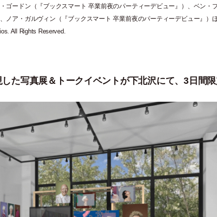
・
ゴードン
（
『ブックスマート 卒業前夜のパーティーデビュー』
）
、ベン
・
、ノア
・
ガルヴィン
（
『ブックスマート 卒業前夜のパーティーデビュー』
）
. All Rights Reserved.
現した写真展＆トークイベントが下北沢にて、3日間限