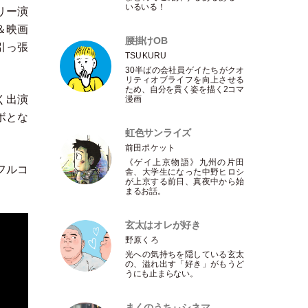
いるいる！
リー演
＆映画
腰掛けOB
引っ張
TSUKURU
30半ばの会社員ゲイたちがクオ
リティオブライフを向上させる
ため、自分を貫く姿を描く2コマ
く出演
漫画
ボとな
虹色サンライズ
前田ポケット
《ゲイ上京物語》九州の片田
フルコ
舎、大学生になった中野ヒロシ
が上京する前日、真夜中から始
まるお話。
玄太はオレが好き
野原くろ
光への気持ちを隠している玄太
の、溢れ出す
「
好き
」
がもうど
うにも止まらない。
まくのうちぃシネマ