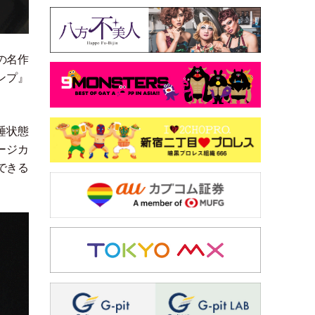
の名作
ンプ』
睡状態
ージカ
できる