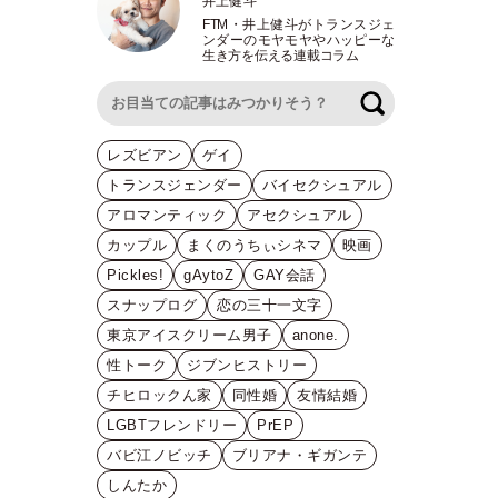
井上健斗
FTM
・
井上健斗がトランスジェ
ンダーのモヤモヤやハッピーな
生き方を伝える連載コラム
検索
レズビアン
ゲイ
トランスジェンダー
バイセクシュアル
アロマンティック
アセクシュアル
カップル
まくのうちぃシネマ
映画
Pickles!
gAytoZ
GAY会話
スナップログ
恋の三十一文字
東京アイスクリーム男子
anone.
性トーク
ジブンヒストリー
チヒロックん家
同性婚
友情結婚
LGBTフレンドリー
PrEP
バビ江ノビッチ
ブリアナ・ギガンテ
しんたか