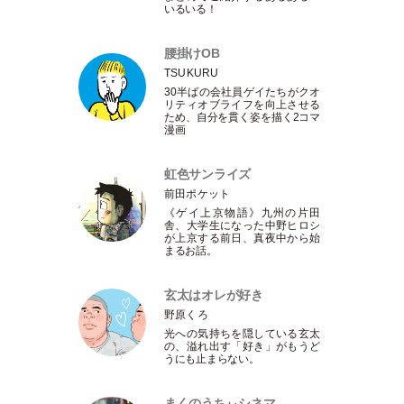
いるいる！
腰掛けOB
TSUKURU
30半ばの会社員ゲイたちがクオ
リティオブライフを向上させる
ため、自分を貫く姿を描く2コマ
漫画
虹色サンライズ
前田ポケット
《ゲイ上京物語》九州の片田
舎、大学生になった中野ヒロシ
が上京する前日、真夜中から始
まるお話。
玄太はオレが好き
野原くろ
光への気持ちを隠している玄太
の、溢れ出す
「
好き
」
がもうど
うにも止まらない。
まくのうちぃシネマ