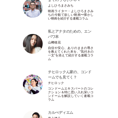
よしひろまさみち
映画ライター
・
よしひろまさみ
ちの今観て欲しい映画〜懐かし
い映画を紹介する連載コラム
私とアナタのための、エン
パワ本
山﨑穂花
自信や安心、ありのままの尊さ
を教えてくれた本を、“気付きの
一文”を添えて紹介する連載コラ
ム
チヒロックん家の、コンド
ームでも見てく？
チヒロック
コンドームエキスパートのコレ
クション＆特に思い入れ深いコ
ンドームを解説していく連載コ
ラム
カルぺディエム