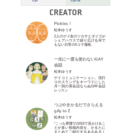
CREATOR
Pickles！
松本ゆうす
2人のゲイ友のツカサとダイゴが
シェアハウスで繰り広げる何で
もない日常の4コマ漫画。
一生に一度も使わないGAY
会話
松本ゆうす
ゲイコミュニケーション。流行
りのスラングをキーワドにした
月一回の英会話ならぬGAY会話
レッスン
つぶやきかるだでさらえる
gAy to Z
松本ゆうす
“こっち界隈”のSNSで見かけるこ
とが多い投稿内容を、かるたに
まとめてご紹介するあるある！