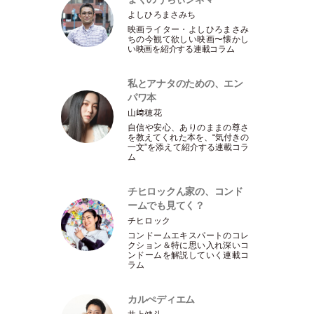
よしひろまさみち
映画ライター
・
よしひろまさみ
ちの今観て欲しい映画〜懐かし
い映画を紹介する連載コラム
私とアナタのための、エン
パワ本
山﨑穂花
自信や安心、ありのままの尊さ
を教えてくれた本を、“気付きの
一文”を添えて紹介する連載コラ
ム
チヒロックん家の、コンド
ームでも見てく？
チヒロック
コンドームエキスパートのコレ
クション＆特に思い入れ深いコ
ンドームを解説していく連載コ
ラム
カルぺディエム