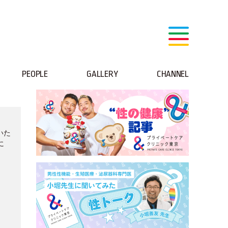
PEOPLE
GALLERY
CHANNEL
救いた
に