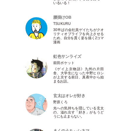
いるいる！
腰掛けOB
TSUKURU
30半ばの会社員ゲイたちがクオ
リティオブライフを向上させる
ため、自分を貫く姿を描く2コマ
漫画
虹色サンライズ
前田ポケット
《ゲイ上京物語》九州の片田
舎、大学生になった中野ヒロシ
が上京する前日、真夜中から始
まるお話。
玄太はオレが好き
野原くろ
光への気持ちを隠している玄太
の、溢れ出す
「
好き
」
がもうど
うにも止まらない。
まくのうちぃシネマ