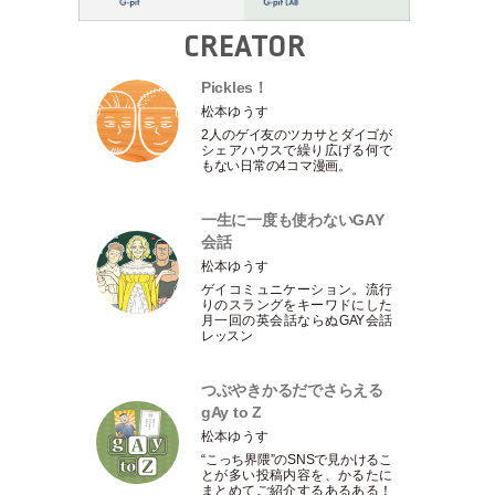
CREATOR
Pickles！
松本ゆうす
2人のゲイ友のツカサとダイゴが
シェアハウスで繰り広げる何で
もない日常の4コマ漫画。
一生に一度も使わないGAY
会話
松本ゆうす
ゲイコミュニケーション。流行
りのスラングをキーワドにした
月一回の英会話ならぬGAY会話
レッスン
つぶやきかるだでさらえる
gAy to Z
松本ゆうす
“こっち界隈”のSNSで見かけるこ
とが多い投稿内容を、かるたに
まとめてご紹介するあるある！