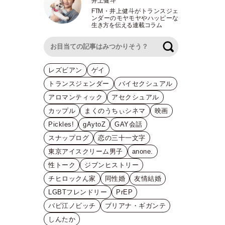
井上健斗
FTM
・
井上健斗がトランスジェ
ンダーのモヤモヤやハッピーな
生き方を伝える連載コラム
検索
レズビアン
ゲイ
トランスジェンダー
バイセクシュアル
アロマンティック
アセクシュアル
カップル
まくのうちぃシネマ
映画
Pickles!
gAytoZ
GAY会話
スナップログ
恋の三十一文字
東京アイスクリーム男子
anone.
性トーク
ジブンヒストリー
チヒロックん家
同性婚
友情結婚
LGBTフレンドリー
PrEP
バビ江ノビッチ
ブリアナ・ギガンテ
しんたか