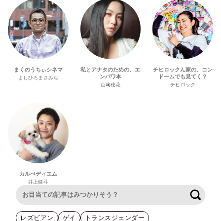
まくのうちぃシネマ
私とアナタのための、エ
チヒロックん家の、コン
ンパワ本
ドームでも見てく？
よしひろまさみち
山﨑穂花
チヒロック
カルぺディエム
井上健斗
検索
レズビアン
ゲイ
トランスジェンダー