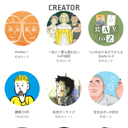
CREATOR
Pickles！
一生に一度も使わない
つぶやきかるだでさらえ
GAY会話
るgAy to Z
松本ゆうす
松本ゆうす
松本ゆうす
腰掛けOB
虹色サンライズ
玄太はオレが好き
TSUKURU
前田ポケット
野原くろ