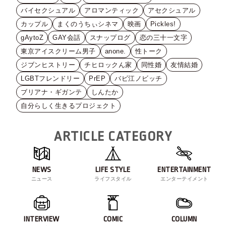
バイセクシュアル
アロマンティック
アセクシュアル
カップル
まくのうちぃシネマ
映画
Pickles!
gAytoZ
GAY会話
スナップログ
恋の三十一文字
東京アイスクリーム男子
anone.
性トーク
ジブンヒストリー
チヒロックん家
同性婚
友情結婚
LGBTフレンドリー
PrEP
バビ江ノビッチ
ブリアナ・ギガンテ
しんたか
自分らしく生きるプロジェクト
ARTICLE CATEGORY
NEWS
LIFE STYLE
ENTERTAINMENT
ニュース
ライフスタイル
エンターテイメント
INTERVIEW
COMIC
COLUMN