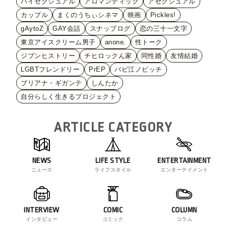
バイセクシュアル
アロマンティック
アセクシュアル
カップル
まくのうちぃシネマ
映画
Pickles!
gAytoZ
GAY会話
スナップログ
恋の三十一文字
東京アイスクリーム男子
anone.
性トーク
ジブンヒストリー
チヒロックん家
同性婚
友情結婚
LGBTフレンドリー
PrEP
バビ江ノビッチ
ブリアナ・ギガンテ
しんたか
自分らしく生きるプロジェクト
ARTICLE CATEGORY
NEWS
LIFE STYLE
ENTERTAINMENT
ニュース
ライフスタイル
エンターテイメント
INTERVIEW
COMIC
COLUMN
インタビュー
コミック
コラム