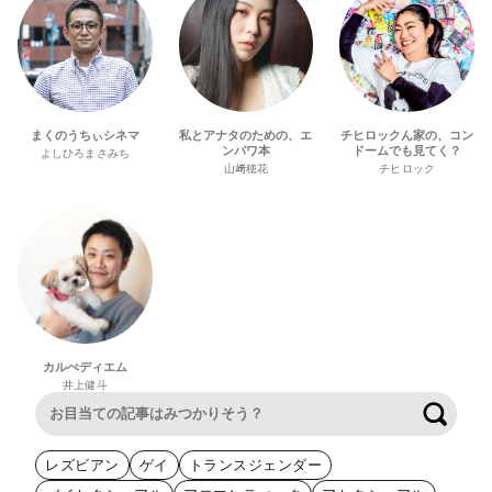
まくのうちぃシネマ
私とアナタのための、エ
チヒロックん家の、コン
ンパワ本
ドームでも見てく？
よしひろまさみち
山﨑穂花
チヒロック
カルぺディエム
井上健斗
検索
レズビアン
ゲイ
トランスジェンダー