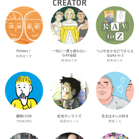
CREATOR
Pickles！
一生に一度も使わない
つぶやきかるだでさらえ
GAY会話
るgAy to Z
松本ゆうす
松本ゆうす
松本ゆうす
腰掛けOB
虹色サンライズ
玄太はオレが好き
TSUKURU
前田ポケット
野原くろ