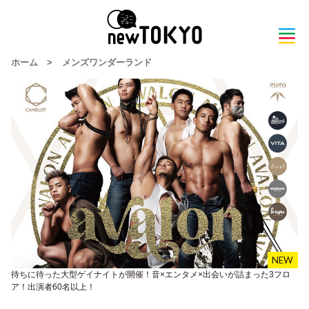
ホーム
>
メンズワンダーランド
待ちに待った大型ゲイナイトが開催！音×エンタメ×出会いが詰まった3フロ
ア！出演者60名以上！