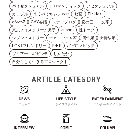
バイセクシュアル
アロマンティック
アセクシュアル
カップル
まくのうちぃシネマ
映画
Pickles!
gAytoZ
GAY会話
スナップログ
恋の三十一文字
東京アイスクリーム男子
anone.
性トーク
ジブンヒストリー
チヒロックん家
同性婚
友情結婚
LGBTフレンドリー
PrEP
バビ江ノビッチ
ブリアナ・ギガンテ
しんたか
自分らしく生きるプロジェクト
ARTICLE CATEGORY
NEWS
LIFE STYLE
ENTERTAINMENT
ニュース
ライフスタイル
エンターテイメント
INTERVIEW
COMIC
COLUMN