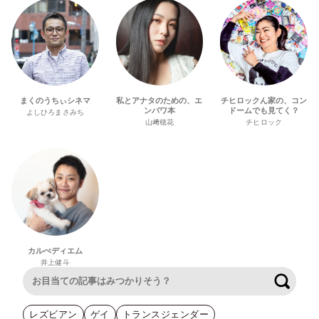
まくのうちぃシネマ
私とアナタのための、エ
チヒロックん家の、コン
ンパワ本
ドームでも見てく？
よしひろまさみち
山﨑穂花
チヒロック
カルぺディエム
井上健斗
検索
レズビアン
ゲイ
トランスジェンダー