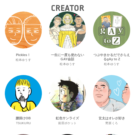
CREATOR
Pickles！
一生に一度も使わない
つぶやきかるだでさらえ
GAY会話
るgAy to Z
松本ゆうす
松本ゆうす
松本ゆうす
腰掛けOB
虹色サンライズ
玄太はオレが好き
TSUKURU
前田ポケット
野原くろ