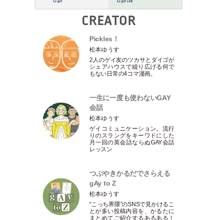
CREATOR
Pickles！
松本ゆうす
2人のゲイ友のツカサとダイゴが
シェアハウスで繰り広げる何で
もない日常の4コマ漫画。
一生に一度も使わないGAY
会話
松本ゆうす
ゲイコミュニケーション。流行
りのスラングをキーワドにした
月一回の英会話ならぬGAY会話
レッスン
つぶやきかるだでさらえる
gAy to Z
松本ゆうす
“こっち界隈”のSNSで見かけるこ
とが多い投稿内容を、かるたに
まとめてご紹介するあるある！