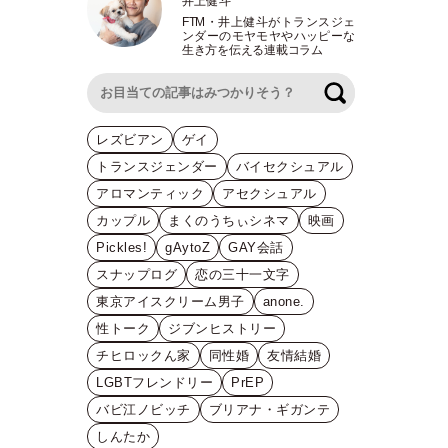
井上健斗
FTM
・
井上健斗がトランスジェ
ンダーのモヤモヤやハッピーな
生き方を伝える連載コラム
検索
レズビアン
ゲイ
トランスジェンダー
バイセクシュアル
アロマンティック
アセクシュアル
カップル
まくのうちぃシネマ
映画
Pickles!
gAytoZ
GAY会話
スナップログ
恋の三十一文字
東京アイスクリーム男子
anone.
性トーク
ジブンヒストリー
チヒロックん家
同性婚
友情結婚
LGBTフレンドリー
PrEP
バビ江ノビッチ
ブリアナ・ギガンテ
しんたか