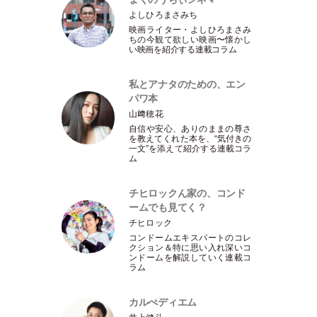
よしひろまさみち
映画ライター
・
よしひろまさみ
ちの今観て欲しい映画〜懐かし
い映画を紹介する連載コラム
私とアナタのための、エン
パワ本
山﨑穂花
自信や安心、ありのままの尊さ
を教えてくれた本を、“気付きの
一文”を添えて紹介する連載コラ
ム
チヒロックん家の、コンド
ームでも見てく？
チヒロック
コンドームエキスパートのコレ
クション＆特に思い入れ深いコ
ンドームを解説していく連載コ
ラム
カルぺディエム