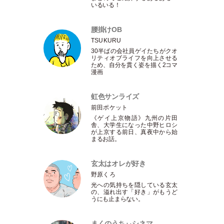
いるいる！
腰掛けOB
TSUKURU
30半ばの会社員ゲイたちがクオ
リティオブライフを向上させる
ため、自分を貫く姿を描く2コマ
漫画
虹色サンライズ
前田ポケット
《ゲイ上京物語》九州の片田
舎、大学生になった中野ヒロシ
が上京する前日、真夜中から始
まるお話。
玄太はオレが好き
野原くろ
光への気持ちを隠している玄太
の、溢れ出す
「
好き
」
がもうど
うにも止まらない。
まくのうちぃシネマ