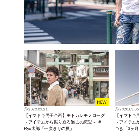
2020.03.21
2020.03.06
【イマドキ男子企画】モトカレモノローグ
【イマドキ
～アイテムから振り返る過去の恋愛～ ＃
～アイテム
Ryu太郎「一度きりの夏」
つき「3ヶ