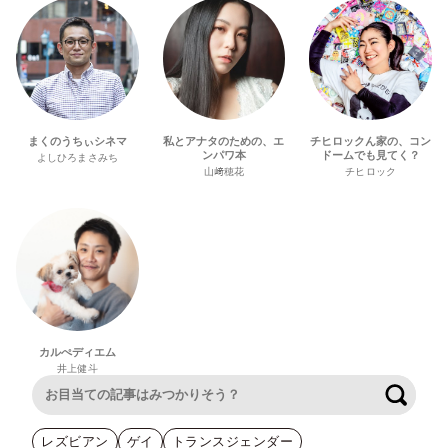
まくのうちぃシネマ
私とアナタのための、エ
チヒロックん家の、コン
ンパワ本
ドームでも見てく？
よしひろまさみち
山﨑穂花
チヒロック
カルぺディエム
井上健斗
検索
レズビアン
ゲイ
トランスジェンダー