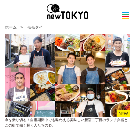
ホーム
>
モモタイ
今を乗り切る！自粛期間中でも味わえる美味しい新宿二丁目のランチ弁当と
この街で働く輝く人たちの姿。