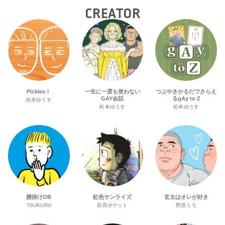
CREATOR
Pickles！
一生に一度も使わない
つぶやきかるだでさらえ
GAY会話
るgAy to Z
松本ゆうす
松本ゆうす
松本ゆうす
腰掛けOB
虹色サンライズ
玄太はオレが好き
TSUKURU
前田ポケット
野原くろ