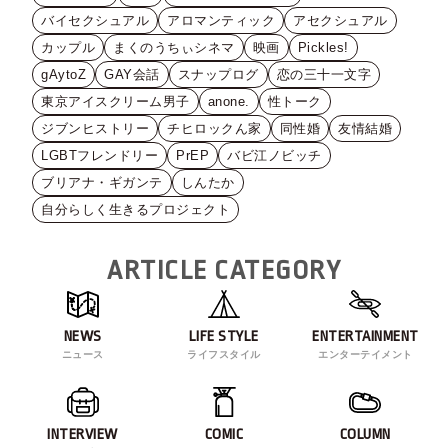
バイセクシュアル
アロマンティック
アセクシュアル
カップル
まくのうちぃシネマ
映画
Pickles!
gAytoZ
GAY会話
スナップログ
恋の三十一文字
東京アイスクリーム男子
anone.
性トーク
ジブンヒストリー
チヒロックん家
同性婚
友情結婚
LGBTフレンドリー
PrEP
バビ江ノビッチ
ブリアナ・ギガンテ
しんたか
自分らしく生きるプロジェクト
ARTICLE CATEGORY
NEWS
LIFE STYLE
ENTERTAINMENT
ニュース
ライフスタイル
エンターテイメント
INTERVIEW
COMIC
COLUMN