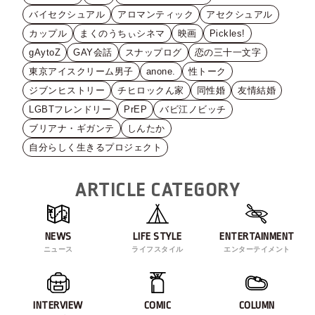
バイセクシュアル
アロマンティック
アセクシュアル
カップル
まくのうちぃシネマ
映画
Pickles!
gAytoZ
GAY会話
スナップログ
恋の三十一文字
東京アイスクリーム男子
anone.
性トーク
ジブンヒストリー
チヒロックん家
同性婚
友情結婚
LGBTフレンドリー
PrEP
バビ江ノビッチ
ブリアナ・ギガンテ
しんたか
自分らしく生きるプロジェクト
ARTICLE CATEGORY
NEWS
LIFE STYLE
ENTERTAINMENT
ニュース
ライフスタイル
エンターテイメント
INTERVIEW
COMIC
COLUMN