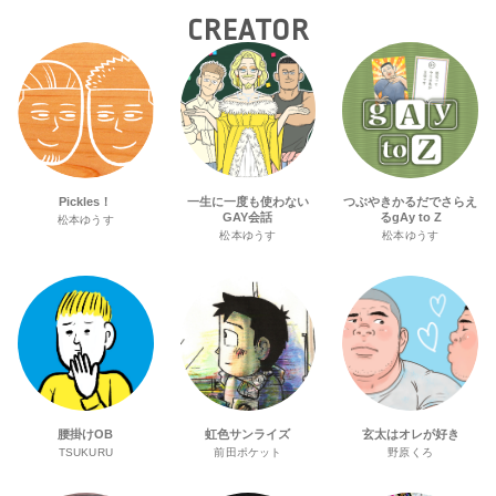
CREATOR
Pickles！
一生に一度も使わない
つぶやきかるだでさらえ
GAY会話
るgAy to Z
松本ゆうす
松本ゆうす
松本ゆうす
腰掛けOB
虹色サンライズ
玄太はオレが好き
TSUKURU
前田ポケット
野原くろ