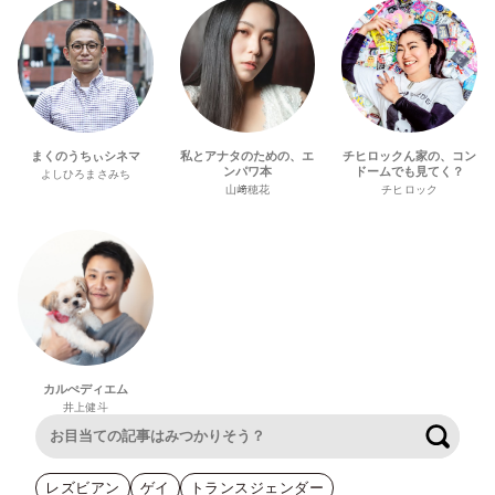
まくのうちぃシネマ
私とアナタのための、エ
チヒロックん家の、コン
ンパワ本
ドームでも見てく？
よしひろまさみち
山﨑穂花
チヒロック
カルぺディエム
井上健斗
検索
レズビアン
ゲイ
トランスジェンダー