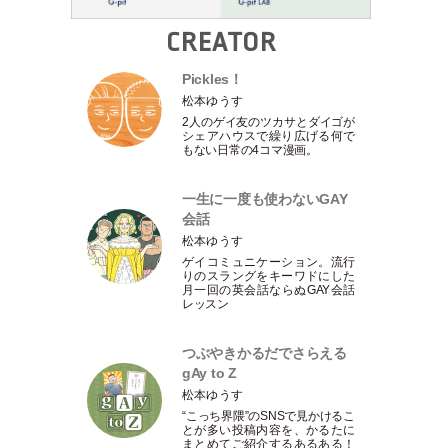
CREATOR
Pickles！
松本ゆうす
2人のゲイ友のツカサとダイゴが
シェアハウスで繰り広げる何で
もない日常の4コマ漫画。
一生に一度も使わないGAY
会話
松本ゆうす
ゲイコミュニケーション。流行
りのスラングをキーワドにした
月一回の英会話ならぬGAY会話
レッスン
つぶやきかるだでさらえる
gAy to Z
松本ゆうす
“こっち界隈”のSNSで見かけるこ
とが多い投稿内容を、かるたに
まとめてご紹介するあるある！