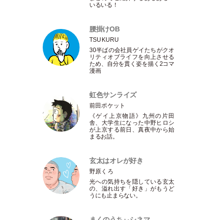
いるいる！
腰掛けOB
TSUKURU
30半ばの会社員ゲイたちがクオ
リティオブライフを向上させる
ため、自分を貫く姿を描く2コマ
漫画
虹色サンライズ
前田ポケット
《ゲイ上京物語》九州の片田
舎、大学生になった中野ヒロシ
が上京する前日、真夜中から始
まるお話。
玄太はオレが好き
野原くろ
光への気持ちを隠している玄太
の、溢れ出す
「
好き
」
がもうど
うにも止まらない。
まくのうちぃシネマ