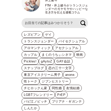
井上健斗
FTM
・
井上健斗がトランスジェ
ンダーのモヤモヤやハッピーな
生き方を伝える連載コラム
検索
レズビアン
ゲイ
トランスジェンダー
バイセクシュアル
アロマンティック
アセクシュアル
カップル
まくのうちぃシネマ
映画
Pickles!
gAytoZ
GAY会話
スナップログ
恋の三十一文字
東京アイスクリーム男子
anone.
性トーク
ジブンヒストリー
チヒロックん家
同性婚
友情結婚
LGBTフレンドリー
PrEP
バビ江ノビッチ
ブリアナ・ギガンテ
しんたか