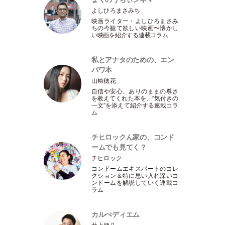
よしひろまさみち
映画ライター
・
よしひろまさみ
ちの今観て欲しい映画〜懐かし
い映画を紹介する連載コラム
私とアナタのための、エン
パワ本
山﨑穂花
自信や安心、ありのままの尊さ
を教えてくれた本を、“気付きの
一文”を添えて紹介する連載コラ
ム
チヒロックん家の、コンド
ームでも見てく？
チヒロック
コンドームエキスパートのコレ
クション＆特に思い入れ深いコ
ンドームを解説していく連載コ
ラム
カルぺディエム