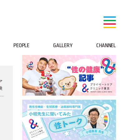
PEOPLE
GALLERY
CHANNEL
ア
映
テ
！