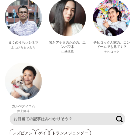
まくのうちぃシネマ
私とアナタのための、エ
チヒロックん家の、コン
ンパワ本
ドームでも見てく？
よしひろまさみち
山﨑穂花
チヒロック
カルぺディエム
井上健斗
検索
レズビアン
ゲイ
トランスジェンダー