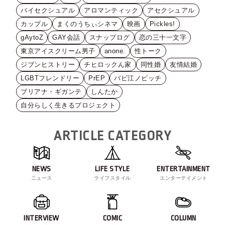
バイセクシュアル
アロマンティック
アセクシュアル
カップル
まくのうちぃシネマ
映画
Pickles!
gAytoZ
GAY会話
スナップログ
恋の三十一文字
東京アイスクリーム男子
anone.
性トーク
ジブンヒストリー
チヒロックん家
同性婚
友情結婚
LGBTフレンドリー
PrEP
バビ江ノビッチ
ブリアナ・ギガンテ
しんたか
自分らしく生きるプロジェクト
ARTICLE CATEGORY
NEWS
LIFE STYLE
ENTERTAINMENT
ニュース
ライフスタイル
エンターテイメント
INTERVIEW
COMIC
COLUMN