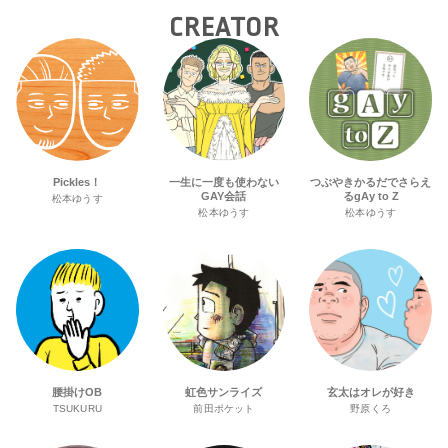
CREATOR
Pickles！
一生に一度も使わない
つぶやきかるだでさらえ
GAY会話
るgAy to Z
松本ゆうす
松本ゆうす
松本ゆうす
腰掛けOB
虹色サンライズ
玄太はオレが好き
TSUKURU
前田ポケット
野原くろ