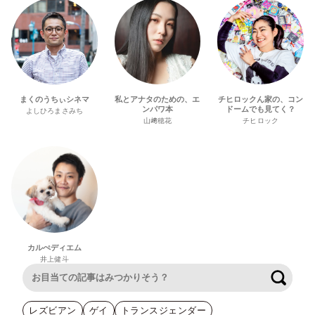
まくのうちぃシネマ
私とアナタのための、エ
チヒロックん家の、コン
ンパワ本
ドームでも見てく？
よしひろまさみち
山﨑穂花
チヒロック
カルぺディエム
井上健斗
検索
レズビアン
ゲイ
トランスジェンダー