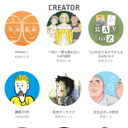
CREATOR
Pickles！
一生に一度も使わない
つぶやきかるだでさらえ
GAY会話
るgAy to Z
松本ゆうす
松本ゆうす
松本ゆうす
腰掛けOB
虹色サンライズ
玄太はオレが好き
TSUKURU
前田ポケット
野原くろ