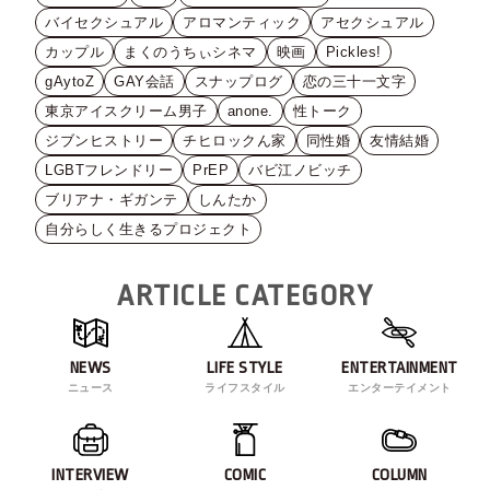
バイセクシュアル
アロマンティック
アセクシュアル
カップル
まくのうちぃシネマ
映画
Pickles!
gAytoZ
GAY会話
スナップログ
恋の三十一文字
東京アイスクリーム男子
anone.
性トーク
ジブンヒストリー
チヒロックん家
同性婚
友情結婚
LGBTフレンドリー
PrEP
バビ江ノビッチ
ブリアナ・ギガンテ
しんたか
自分らしく生きるプロジェクト
ARTICLE CATEGORY
NEWS
LIFE STYLE
ENTERTAINMENT
ニュース
ライフスタイル
エンターテイメント
INTERVIEW
COMIC
COLUMN