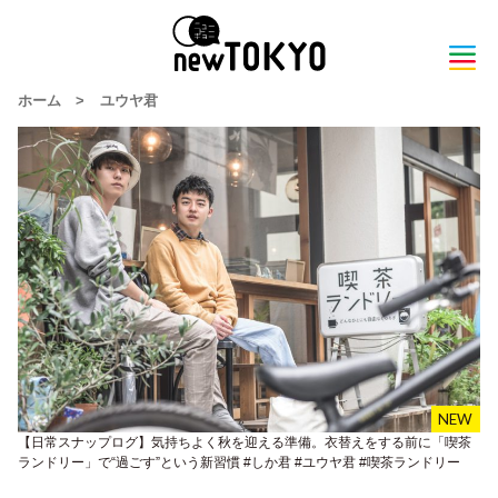
ホーム
>
ユウヤ君
【日常スナップログ】気持ちよく秋を迎える準備。衣替えをする前に「喫茶
ランドリー」で“過ごす”という新習慣 #しか君 #ユウヤ君 #喫茶ランドリー