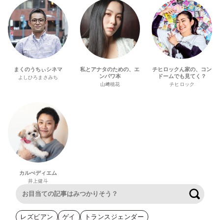
まくのうちぃシネマ
私とアナタのための、エ
チヒロックん家の、コン
ンパワ本
ドームでも見てく？
よしひろまさみち
山﨑穂花
チヒロック
カルぺディエム
井上健斗
検索
レズビアン
ゲイ
トランスジェンダー