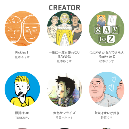
CREATOR
Pickles！
一生に一度も使わない
つぶやきかるだでさらえ
GAY会話
るgAy to Z
松本ゆうす
松本ゆうす
松本ゆうす
腰掛けOB
虹色サンライズ
玄太はオレが好き
TSUKURU
前田ポケット
野原くろ