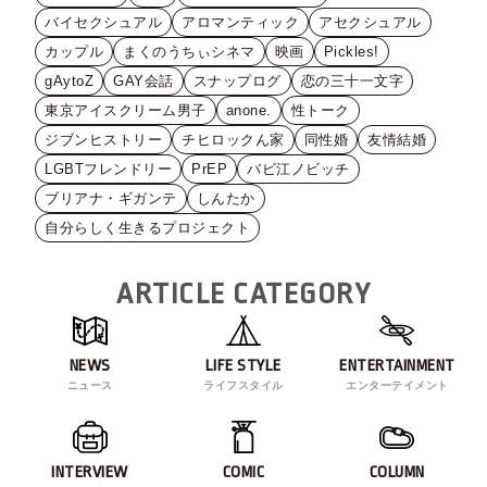
バイセクシュアル
アロマンティック
アセクシュアル
カップル
まくのうちぃシネマ
映画
Pickles!
gAytoZ
GAY会話
スナップログ
恋の三十一文字
東京アイスクリーム男子
anone.
性トーク
ジブンヒストリー
チヒロックん家
同性婚
友情結婚
LGBTフレンドリー
PrEP
バビ江ノビッチ
ブリアナ・ギガンテ
しんたか
自分らしく生きるプロジェクト
ARTICLE CATEGORY
NEWS
LIFE STYLE
ENTERTAINMENT
ニュース
ライフスタイル
エンターテイメント
INTERVIEW
COMIC
COLUMN