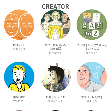
CREATOR
Pickles！
一生に一度も使わない
つぶやきかるだでさらえ
GAY会話
るgAy to Z
松本ゆうす
松本ゆうす
松本ゆうす
腰掛けOB
虹色サンライズ
玄太はオレが好き
TSUKURU
前田ポケット
野原くろ