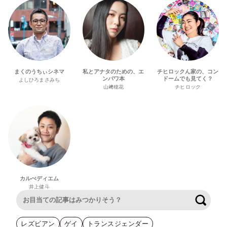
まくのうちぃシネマ
私とアナタのための、エ
チヒロックん家の、コン
ンパワ本
ドームでも見てく？
よしひろまさみち
山﨑穂花
チヒロック
カルぺディエム
井上健斗
検索
レズビアン
ゲイ
トランスジェンダー