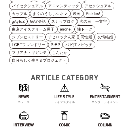
バイセクシュアル
アロマンティック
アセクシュアル
カップル
まくのうちぃシネマ
映画
Pickles!
gAytoZ
GAY会話
スナップログ
恋の三十一文字
東京アイスクリーム男子
anone.
性トーク
ジブンヒストリー
チヒロックん家
同性婚
友情結婚
LGBTフレンドリー
PrEP
バビ江ノビッチ
ブリアナ・ギガンテ
しんたか
自分らしく生きるプロジェクト
ARTICLE CATEGORY
NEWS
LIFE STYLE
ENTERTAINMENT
ニュース
ライフスタイル
エンターテイメント
INTERVIEW
COMIC
COLUMN