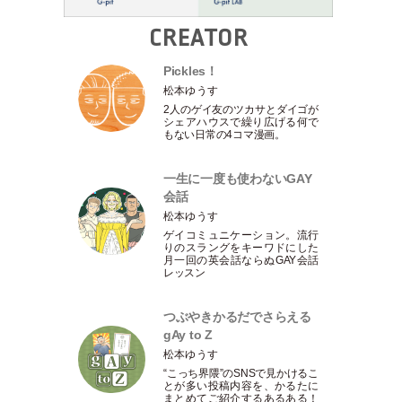
CREATOR
Pickles！
松本ゆうす
2人のゲイ友のツカサとダイゴが
シェアハウスで繰り広げる何で
もない日常の4コマ漫画。
一生に一度も使わないGAY
会話
松本ゆうす
ゲイコミュニケーション。流行
りのスラングをキーワドにした
月一回の英会話ならぬGAY会話
レッスン
つぶやきかるだでさらえる
gAy to Z
松本ゆうす
“こっち界隈”のSNSで見かけるこ
とが多い投稿内容を、かるたに
まとめてご紹介するあるある！