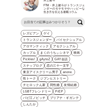
井上健斗
FTM
・
井上健斗がトランスジェ
ンダーのモヤモヤやハッピーな
生き方を伝える連載コラム
検索
レズビアン
ゲイ
トランスジェンダー
バイセクシュアル
アロマンティック
アセクシュアル
カップル
まくのうちぃシネマ
映画
Pickles!
gAytoZ
GAY会話
スナップログ
恋の三十一文字
東京アイスクリーム男子
anone.
性トーク
ジブンヒストリー
チヒロックん家
同性婚
友情結婚
LGBTフレンドリー
PrEP
バビ江ノビッチ
ブリアナ・ギガンテ
しんたか