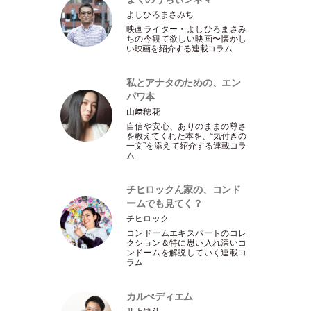
よしひろまさみち
映画ライター
・
よしひろまさみ
ちの今観て欲しい映画〜懐かし
い映画を紹介する連載コラム
私とアナタのための、エン
パワ本
山﨑穂花
自信や安心、ありのままの尊さ
を教えてくれた本を、“気付きの
一文”を添えて紹介する連載コラ
ム
チヒロックん家の、コンド
ームでも見てく？
チヒロック
コンドームエキスパートのコレ
クション＆特に思い入れ深いコ
ンドームを解説していく連載コ
ラム
カルぺディエム