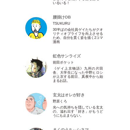
いるいる！
腰掛けOB
TSUKURU
30半ばの会社員ゲイたちがクオ
リティオブライフを向上させる
ため、自分を貫く姿を描く2コマ
漫画
虹色サンライズ
前田ポケット
《ゲイ上京物語》九州の片田
舎、大学生になった中野ヒロシ
が上京する前日、真夜中から始
まるお話。
玄太はオレが好き
野原くろ
光への気持ちを隠している玄太
の、溢れ出す
「
好き
」
がもうど
うにも止まらない。
まくのうちぃシネマ