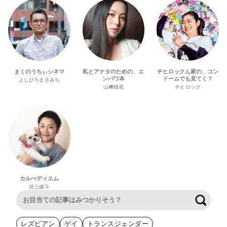
まくのうちぃシネマ
私とアナタのための、エ
チヒロックん家の、コン
ンパワ本
ドームでも見てく？
よしひろまさみち
山﨑穂花
チヒロック
カルぺディエム
井上健斗
検索
レズビアン
ゲイ
トランスジェンダー