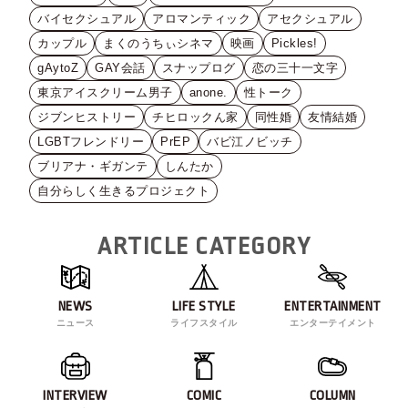
バイセクシュアル
アロマンティック
アセクシュアル
カップル
まくのうちぃシネマ
映画
Pickles!
gAytoZ
GAY会話
スナップログ
恋の三十一文字
東京アイスクリーム男子
anone.
性トーク
ジブンヒストリー
チヒロックん家
同性婚
友情結婚
LGBTフレンドリー
PrEP
バビ江ノビッチ
ブリアナ・ギガンテ
しんたか
自分らしく生きるプロジェクト
ARTICLE CATEGORY
NEWS
LIFE STYLE
ENTERTAINMENT
ニュース
ライフスタイル
エンターテイメント
INTERVIEW
COMIC
COLUMN