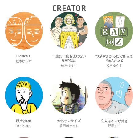
CREATOR
Pickles！
一生に一度も使わない
つぶやきかるだでさらえ
GAY会話
るgAy to Z
松本ゆうす
松本ゆうす
松本ゆうす
腰掛けOB
虹色サンライズ
玄太はオレが好き
TSUKURU
前田ポケット
野原くろ