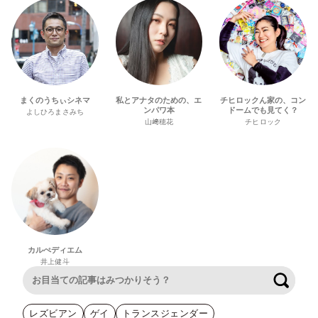
まくのうちぃシネマ
私とアナタのための、エ
チヒロックん家の、コン
ンパワ本
ドームでも見てく？
よしひろまさみち
山﨑穂花
チヒロック
カルぺディエム
井上健斗
検索
レズビアン
ゲイ
トランスジェンダー