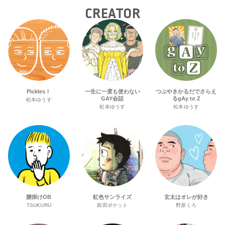
CREATOR
Pickles！
一生に一度も使わない
つぶやきかるだでさらえ
GAY会話
るgAy to Z
松本ゆうす
松本ゆうす
松本ゆうす
腰掛けOB
虹色サンライズ
玄太はオレが好き
TSUKURU
前田ポケット
野原くろ