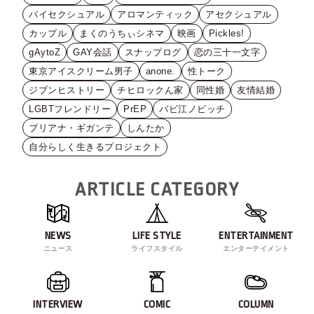
バイセクシュアル
アロマンティック
アセクシュアル
カップル
まくのうちぃシネマ
映画
Pickles!
gAytoZ
GAY会話
スナップログ
恋の三十一文字
東京アイスクリーム男子
anone.
性トーク
ジブンヒストリー
チヒロックん家
同性婚
友情結婚
LGBTフレンドリー
PrEP
バビ江ノビッチ
ブリアナ・ギガンテ
しんたか
自分らしく生きるプロジェクト
ARTICLE CATEGORY
NEWS
LIFE STYLE
ENTERTAINMENT
ニュース
ライフスタイル
エンターテイメント
INTERVIEW
COMIC
COLUMN