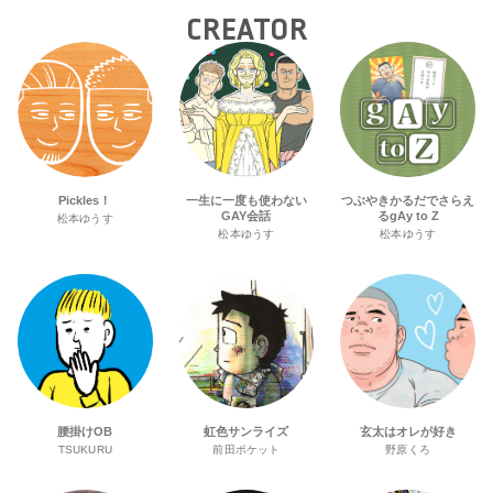
CREATOR
Pickles！
一生に一度も使わない
つぶやきかるだでさらえ
GAY会話
るgAy to Z
松本ゆうす
松本ゆうす
松本ゆうす
腰掛けOB
虹色サンライズ
玄太はオレが好き
TSUKURU
前田ポケット
野原くろ