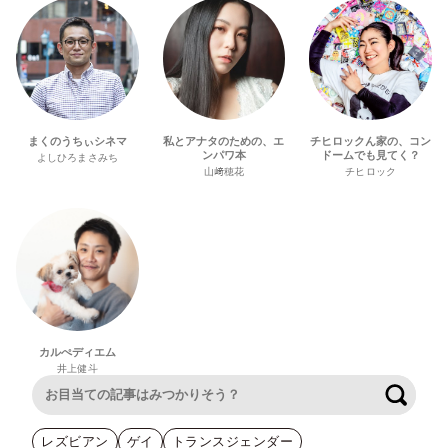
まくのうちぃシネマ
私とアナタのための、エ
チヒロックん家の、コン
ンパワ本
ドームでも見てく？
よしひろまさみち
山﨑穂花
チヒロック
カルぺディエム
井上健斗
検索
レズビアン
ゲイ
トランスジェンダー