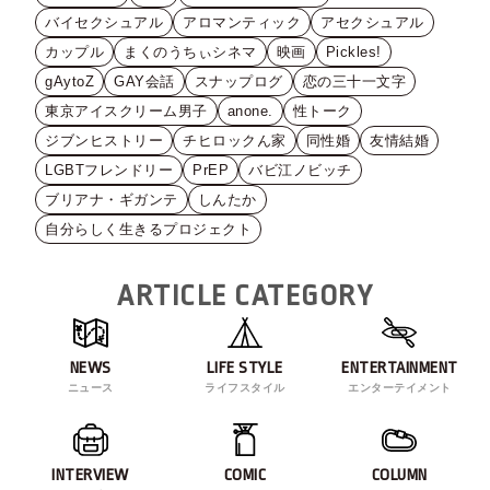
バイセクシュアル
アロマンティック
アセクシュアル
カップル
まくのうちぃシネマ
映画
Pickles!
gAytoZ
GAY会話
スナップログ
恋の三十一文字
東京アイスクリーム男子
anone.
性トーク
ジブンヒストリー
チヒロックん家
同性婚
友情結婚
LGBTフレンドリー
PrEP
バビ江ノビッチ
ブリアナ・ギガンテ
しんたか
自分らしく生きるプロジェクト
ARTICLE CATEGORY
NEWS
LIFE STYLE
ENTERTAINMENT
ニュース
ライフスタイル
エンターテイメント
INTERVIEW
COMIC
COLUMN