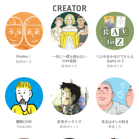
CREATOR
Pickles！
一生に一度も使わない
つぶやきかるだでさらえ
GAY会話
るgAy to Z
松本ゆうす
松本ゆうす
松本ゆうす
腰掛けOB
虹色サンライズ
玄太はオレが好き
TSUKURU
前田ポケット
野原くろ