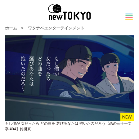
ホーム
>
ワタナベエンターテインメント
もし僕が 女だったら どの曲を 選びあなたは 抱いたのだろう【恋の三十一文
字 #04】鈴掛真