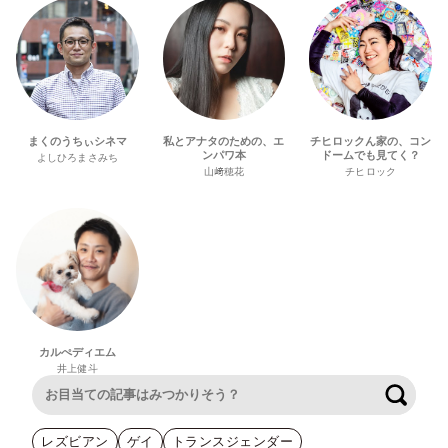
まくのうちぃシネマ
私とアナタのための、エ
チヒロックん家の、コン
ンパワ本
ドームでも見てく？
よしひろまさみち
山﨑穂花
チヒロック
カルぺディエム
井上健斗
検索
レズビアン
ゲイ
トランスジェンダー