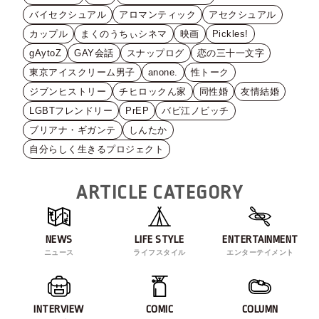
バイセクシュアル
アロマンティック
アセクシュアル
カップル
まくのうちぃシネマ
映画
Pickles!
gAytoZ
GAY会話
スナップログ
恋の三十一文字
東京アイスクリーム男子
anone.
性トーク
ジブンヒストリー
チヒロックん家
同性婚
友情結婚
LGBTフレンドリー
PrEP
バビ江ノビッチ
ブリアナ・ギガンテ
しんたか
自分らしく生きるプロジェクト
ARTICLE CATEGORY
NEWS
LIFE STYLE
ENTERTAINMENT
ニュース
ライフスタイル
エンターテイメント
INTERVIEW
COMIC
COLUMN