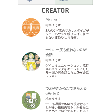
CREATOR
Pickles！
松本ゆうす
2人のゲイ友のツカサとダイゴが
シェアハウスで繰り広げる何で
もない日常の4コマ漫画。
一生に一度も使わないGAY
会話
松本ゆうす
ゲイコミュニケーション。流行
りのスラングをキーワドにした
月一回の英会話ならぬGAY会話
レッスン
つぶやきかるだでさらえる
gAy to Z
松本ゆうす
“こっち界隈”のSNSで見かけるこ
とが多い投稿内容を、かるたに
まとめてご紹介するあるある！