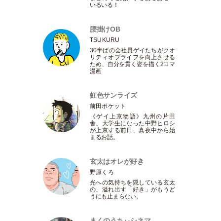
いるいる！
腰掛けOB
TSUKURU
30半ばの会社員ゲイたちがクオ
リティオブライフを向上させる
ため、自分を貫く姿を描く2コマ
漫画
虹色サンライズ
前田ポケット
《ゲイ上京物語》九州の片田
舎、大学生になった中野ヒロシ
が上京する前日、真夜中から始
まるお話。
玄太はオレが好き
野原くろ
光への気持ちを隠している玄太
の、溢れ出す
「
好き
」
がもうど
うにも止まらない。
まくのうちぃシネマ