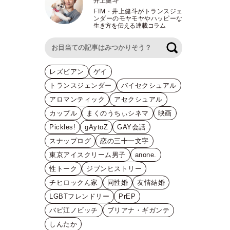
井上健斗
FTM
・
井上健斗がトランスジェ
ンダーのモヤモヤやハッピーな
生き方を伝える連載コラム
検索
レズビアン
ゲイ
トランスジェンダー
バイセクシュアル
アロマンティック
アセクシュアル
カップル
まくのうちぃシネマ
映画
Pickles!
gAytoZ
GAY会話
スナップログ
恋の三十一文字
東京アイスクリーム男子
anone.
性トーク
ジブンヒストリー
チヒロックん家
同性婚
友情結婚
LGBTフレンドリー
PrEP
バビ江ノビッチ
ブリアナ・ギガンテ
しんたか