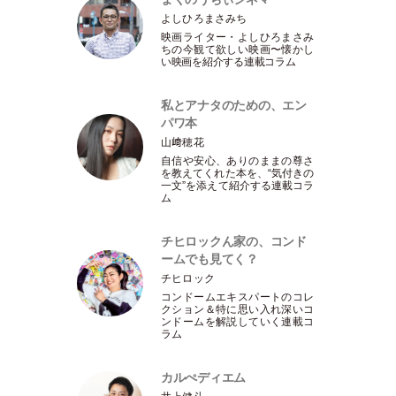
よしひろまさみち
映画ライター
・
よしひろまさみ
ちの今観て欲しい映画〜懐かし
い映画を紹介する連載コラム
私とアナタのための、エン
パワ本
山﨑穂花
自信や安心、ありのままの尊さ
を教えてくれた本を、“気付きの
一文”を添えて紹介する連載コラ
ム
チヒロックん家の、コンド
ームでも見てく？
チヒロック
コンドームエキスパートのコレ
クション＆特に思い入れ深いコ
ンドームを解説していく連載コ
ラム
カルぺディエム