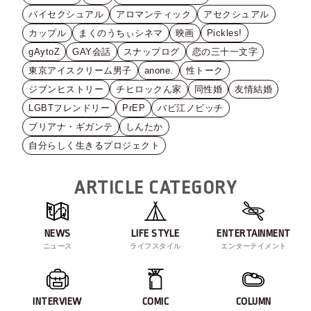
バイセクシュアル
アロマンティック
アセクシュアル
カップル
まくのうちぃシネマ
映画
Pickles!
gAytoZ
GAY会話
スナップログ
恋の三十一文字
東京アイスクリーム男子
anone.
性トーク
ジブンヒストリー
チヒロックん家
同性婚
友情結婚
LGBTフレンドリー
PrEP
バビ江ノビッチ
ブリアナ・ギガンテ
しんたか
自分らしく生きるプロジェクト
ARTICLE CATEGORY
NEWS
LIFE STYLE
ENTERTAINMENT
ニュース
ライフスタイル
エンターテイメント
INTERVIEW
COMIC
COLUMN