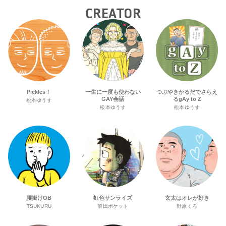
CREATOR
Pickles！
一生に一度も使わない
つぶやきかるだでさらえ
GAY会話
るgAy to Z
松本ゆうす
松本ゆうす
松本ゆうす
腰掛けOB
虹色サンライズ
玄太はオレが好き
TSUKURU
前田ポケット
野原くろ