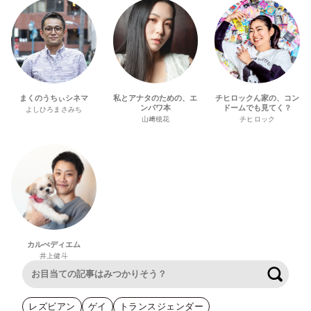
まくのうちぃシネマ
私とアナタのための、エ
チヒロックん家の、コン
ンパワ本
ドームでも見てく？
よしひろまさみち
山﨑穂花
チヒロック
カルぺディエム
井上健斗
検索
レズビアン
ゲイ
トランスジェンダー