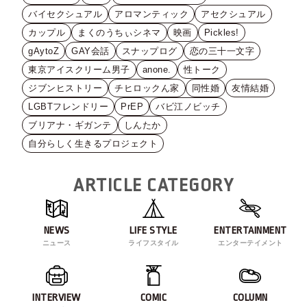
バイセクシュアル
アロマンティック
アセクシュアル
カップル
まくのうちぃシネマ
映画
Pickles!
gAytoZ
GAY会話
スナップログ
恋の三十一文字
東京アイスクリーム男子
anone.
性トーク
ジブンヒストリー
チヒロックん家
同性婚
友情結婚
LGBTフレンドリー
PrEP
バビ江ノビッチ
ブリアナ・ギガンテ
しんたか
自分らしく生きるプロジェクト
ARTICLE CATEGORY
NEWS
LIFE STYLE
ENTERTAINMENT
ニュース
ライフスタイル
エンターテイメント
INTERVIEW
COMIC
COLUMN