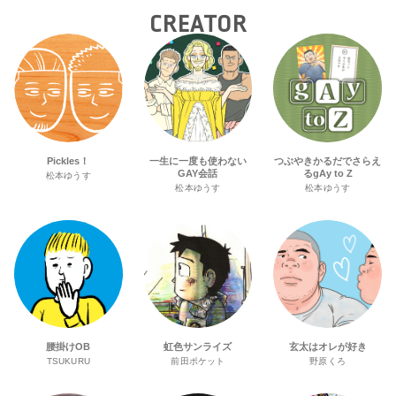
CREATOR
Pickles！
一生に一度も使わない
つぶやきかるだでさらえ
GAY会話
るgAy to Z
松本ゆうす
松本ゆうす
松本ゆうす
腰掛けOB
虹色サンライズ
玄太はオレが好き
TSUKURU
前田ポケット
野原くろ