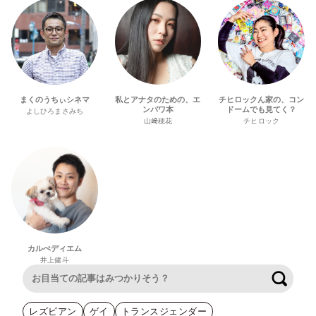
まくのうちぃシネマ
私とアナタのための、エ
チヒロックん家の、コン
ンパワ本
ドームでも見てく？
よしひろまさみち
山﨑穂花
チヒロック
カルぺディエム
井上健斗
検索
レズビアン
ゲイ
トランスジェンダー