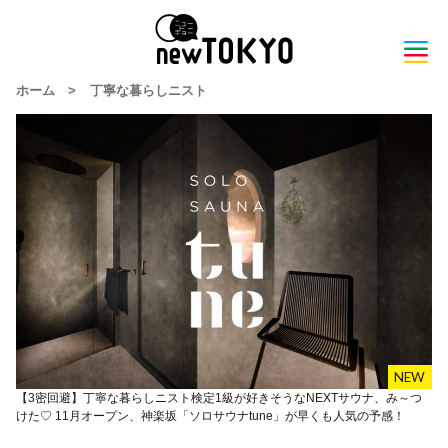
ホーム
>
丁寧な暮らしニスト
【3密回避】丁寧な暮らしニスト検定1級が好きそうなNEXTサウナ、み～つ
けた♡ 11月オープン、神楽坂「ソロサウナtune」が早くも人気の予感！