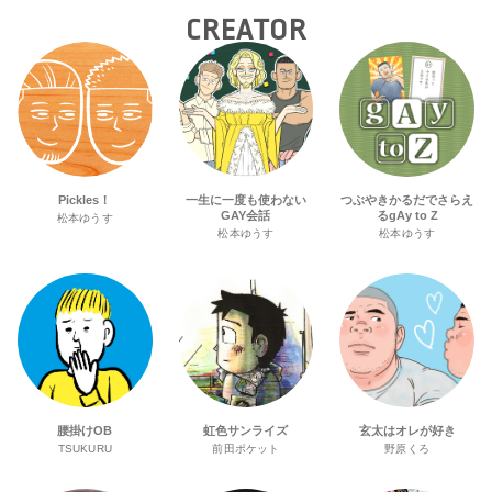
CREATOR
Pickles！
一生に一度も使わない
つぶやきかるだでさらえ
GAY会話
るgAy to Z
松本ゆうす
松本ゆうす
松本ゆうす
腰掛けOB
虹色サンライズ
玄太はオレが好き
TSUKURU
前田ポケット
野原くろ