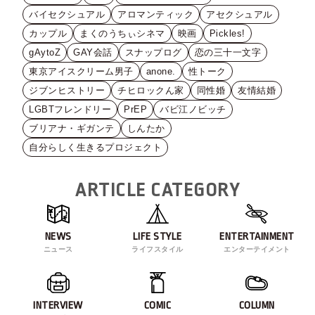
バイセクシュアル
アロマンティック
アセクシュアル
カップル
まくのうちぃシネマ
映画
Pickles!
gAytoZ
GAY会話
スナップログ
恋の三十一文字
東京アイスクリーム男子
anone.
性トーク
ジブンヒストリー
チヒロックん家
同性婚
友情結婚
LGBTフレンドリー
PrEP
バビ江ノビッチ
ブリアナ・ギガンテ
しんたか
自分らしく生きるプロジェクト
ARTICLE CATEGORY
NEWS
LIFE STYLE
ENTERTAINMENT
ニュース
ライフスタイル
エンターテイメント
INTERVIEW
COMIC
COLUMN