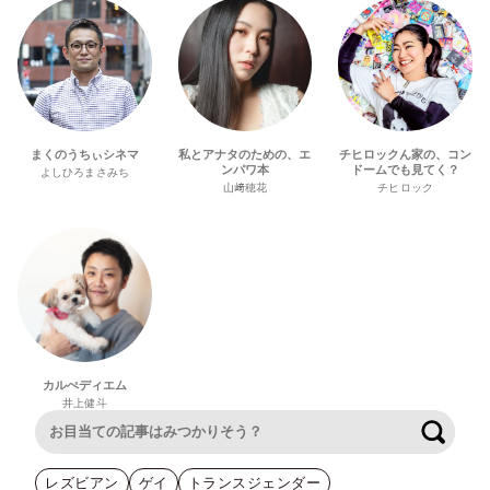
まくのうちぃシネマ
私とアナタのための、エ
チヒロックん家の、コン
ンパワ本
ドームでも見てく？
よしひろまさみち
山﨑穂花
チヒロック
カルぺディエム
井上健斗
検索
レズビアン
ゲイ
トランスジェンダー