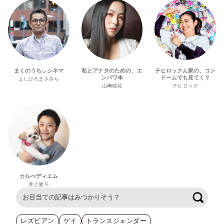
まくのうちぃシネマ
私とアナタのための、エ
チヒロックん家の、コン
ンパワ本
ドームでも見てく？
よしひろまさみち
山﨑穂花
チヒロック
カルぺディエム
井上健斗
検索
レズビアン
ゲイ
トランスジェンダー