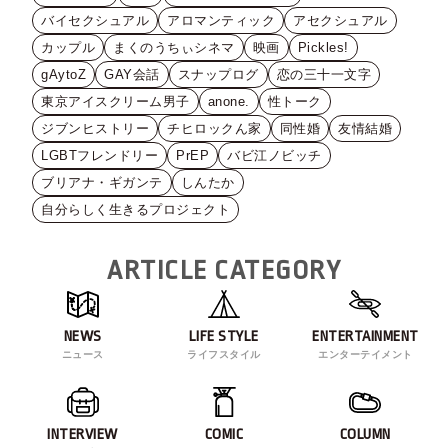
バイセクシュアル
アロマンティック
アセクシュアル
カップル
まくのうちぃシネマ
映画
Pickles!
gAytoZ
GAY会話
スナップログ
恋の三十一文字
東京アイスクリーム男子
anone.
性トーク
ジブンヒストリー
チヒロックん家
同性婚
友情結婚
LGBTフレンドリー
PrEP
バビ江ノビッチ
ブリアナ・ギガンテ
しんたか
自分らしく生きるプロジェクト
ARTICLE CATEGORY
NEWS
LIFE STYLE
ENTERTAINMENT
ニュース
ライフスタイル
エンターテイメント
INTERVIEW
COMIC
COLUMN