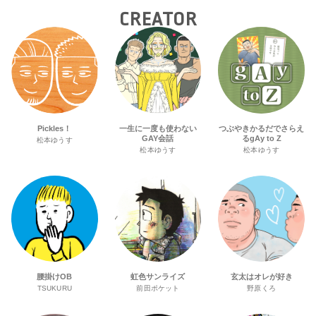
CREATOR
Pickles！
一生に一度も使わない
つぶやきかるだでさらえ
GAY会話
るgAy to Z
松本ゆうす
松本ゆうす
松本ゆうす
腰掛けOB
虹色サンライズ
玄太はオレが好き
TSUKURU
前田ポケット
野原くろ