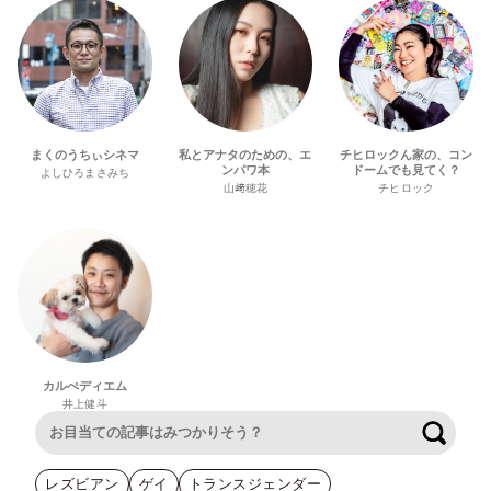
まくのうちぃシネマ
私とアナタのための、エ
チヒロックん家の、コン
ンパワ本
ドームでも見てく？
よしひろまさみち
山﨑穂花
チヒロック
カルぺディエム
井上健斗
検索
レズビアン
ゲイ
トランスジェンダー