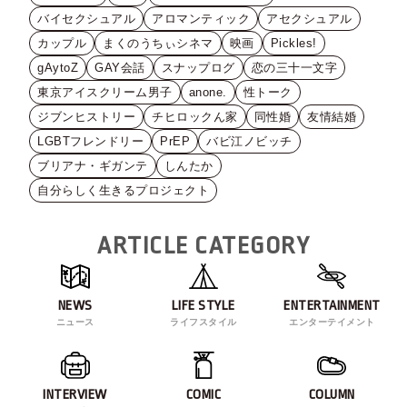
バイセクシュアル
アロマンティック
アセクシュアル
カップル
まくのうちぃシネマ
映画
Pickles!
gAytoZ
GAY会話
スナップログ
恋の三十一文字
東京アイスクリーム男子
anone.
性トーク
ジブンヒストリー
チヒロックん家
同性婚
友情結婚
LGBTフレンドリー
PrEP
バビ江ノビッチ
ブリアナ・ギガンテ
しんたか
自分らしく生きるプロジェクト
ARTICLE CATEGORY
NEWS
LIFE STYLE
ENTERTAINMENT
ニュース
ライフスタイル
エンターテイメント
INTERVIEW
COMIC
COLUMN