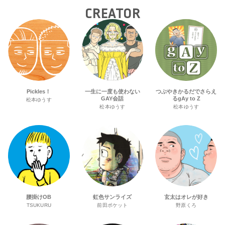
CREATOR
Pickles！
一生に一度も使わない
つぶやきかるだでさらえ
GAY会話
るgAy to Z
松本ゆうす
松本ゆうす
松本ゆうす
腰掛けOB
虹色サンライズ
玄太はオレが好き
TSUKURU
前田ポケット
野原くろ