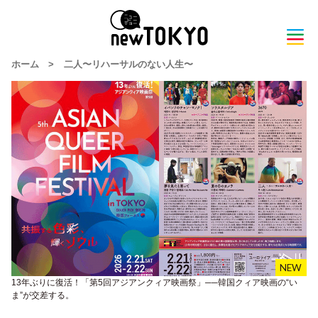
ホーム
>
二人〜リハーサルのない人生〜
13年ぶりに復活！「第5回アジアンクィア映画祭」──韓国クィア映画の“い
ま”が交差する。