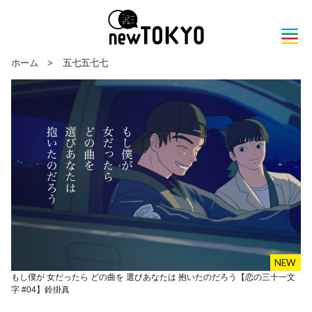
ホーム
>
五七五七七
もし僕が 女だったら どの曲を 選びあなたは 抱いたのだろう【恋の三十一文
字 #04】鈴掛真