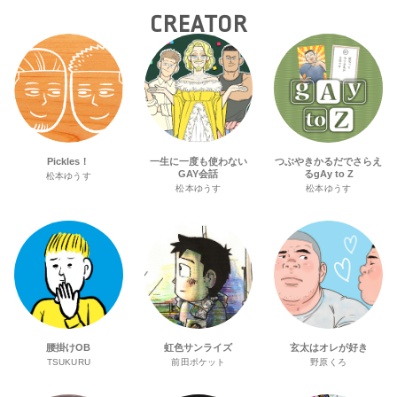
CREATOR
Pickles！
一生に一度も使わない
つぶやきかるだでさらえ
GAY会話
るgAy to Z
松本ゆうす
松本ゆうす
松本ゆうす
腰掛けOB
虹色サンライズ
玄太はオレが好き
TSUKURU
前田ポケット
野原くろ