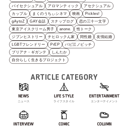
バイセクシュアル
アロマンティック
アセクシュアル
カップル
まくのうちぃシネマ
映画
Pickles!
gAytoZ
GAY会話
スナップログ
恋の三十一文字
東京アイスクリーム男子
anone.
性トーク
ジブンヒストリー
チヒロックん家
同性婚
友情結婚
LGBTフレンドリー
PrEP
バビ江ノビッチ
ブリアナ・ギガンテ
しんたか
自分らしく生きるプロジェクト
ARTICLE CATEGORY
NEWS
LIFE STYLE
ENTERTAINMENT
ニュース
ライフスタイル
エンターテイメント
INTERVIEW
COMIC
COLUMN