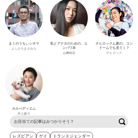
まくのうちぃシネマ
私とアナタのための、エ
チヒロックん家の、コン
ンパワ本
ドームでも見てく？
よしひろまさみち
山﨑穂花
チヒロック
カルぺディエム
井上健斗
検索
レズビアン
ゲイ
トランスジェンダー