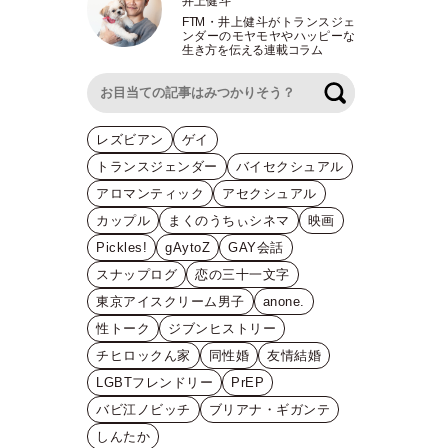
井上健斗
FTM
・
井上健斗がトランスジェ
ンダーのモヤモヤやハッピーな
生き方を伝える連載コラム
検索
レズビアン
ゲイ
トランスジェンダー
バイセクシュアル
アロマンティック
アセクシュアル
カップル
まくのうちぃシネマ
映画
Pickles!
gAytoZ
GAY会話
スナップログ
恋の三十一文字
東京アイスクリーム男子
anone.
性トーク
ジブンヒストリー
チヒロックん家
同性婚
友情結婚
LGBTフレンドリー
PrEP
バビ江ノビッチ
ブリアナ・ギガンテ
しんたか