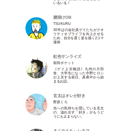
いるいる！
腰掛けOB
TSUKURU
30半ばの会社員ゲイたちがクオ
リティオブライフを向上させる
ため、自分を貫く姿を描く2コマ
漫画
虹色サンライズ
前田ポケット
《ゲイ上京物語》九州の片田
舎、大学生になった中野ヒロシ
が上京する前日、真夜中から始
まるお話。
玄太はオレが好き
野原くろ
光への気持ちを隠している玄太
の、溢れ出す
「
好き
」
がもうど
うにも止まらない。
まくのうちぃシネマ