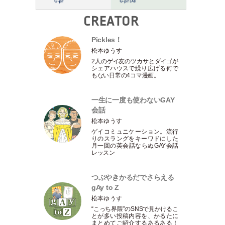
CREATOR
Pickles！
松本ゆうす
2人のゲイ友のツカサとダイゴが
シェアハウスで繰り広げる何で
もない日常の4コマ漫画。
一生に一度も使わないGAY
会話
松本ゆうす
ゲイコミュニケーション。流行
りのスラングをキーワドにした
月一回の英会話ならぬGAY会話
レッスン
つぶやきかるだでさらえる
gAy to Z
松本ゆうす
“こっち界隈”のSNSで見かけるこ
とが多い投稿内容を、かるたに
まとめてご紹介するあるある！