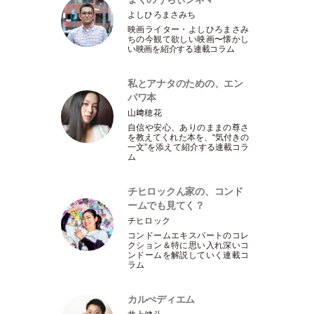
よしひろまさみち
映画ライター
・
よしひろまさみ
ちの今観て欲しい映画〜懐かし
い映画を紹介する連載コラム
私とアナタのための、エン
パワ本
山﨑穂花
自信や安心、ありのままの尊さ
を教えてくれた本を、“気付きの
一文”を添えて紹介する連載コラ
ム
チヒロックん家の、コンド
ームでも見てく？
チヒロック
コンドームエキスパートのコレ
クション＆特に思い入れ深いコ
ンドームを解説していく連載コ
ラム
カルぺディエム