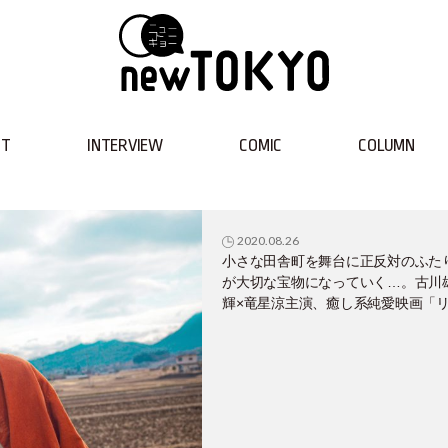
NT
INTERVIEW
COMIC
COLUMN
2020.08.26
小さな田舎町を舞台に正反対のふた
が大切な宝物になっていく…。古川
輝×竜星涼主演、癒し系純愛映画「
タートはただいまのあとで」