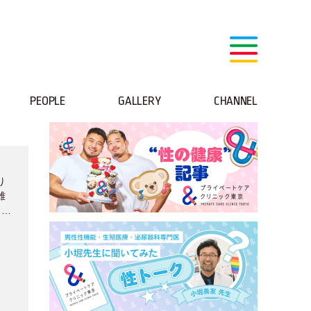
PEOPLE
GALLERY
CHANNEL
り
雄
リス