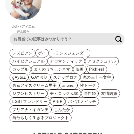
カルぺディエム
井上健斗
検索
レズビアン
ゲイ
トランスジェンダー
バイセクシュアル
アロマンティック
アセクシュアル
カップル
まくのうちぃシネマ
映画
Pickles!
gAytoZ
GAY会話
スナップログ
恋の三十一文字
東京アイスクリーム男子
anone.
性トーク
ジブンヒストリー
チヒロックん家
同性婚
友情結婚
LGBTフレンドリー
PrEP
バビ江ノビッチ
ブリアナ・ギガンテ
しんたか
自分らしく生きるプロジェクト