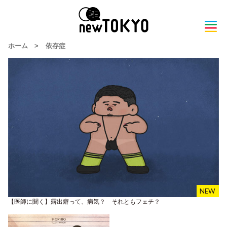
ホーム
>
依存症
【医師に聞く】露出癖って、病気？ それともフェチ？