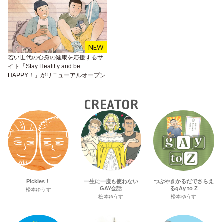
若い世代の心身の健康を応援するサ
イト「Stay Healthy and be
HAPPY！」がリニューアルオープン
CREATOR
Pickles！
一生に一度も使わない
つぶやきかるだでさらえ
GAY会話
るgAy to Z
松本ゆうす
松本ゆうす
松本ゆうす