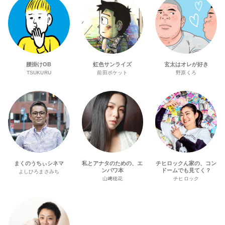
腰掛けOB
虹色サンライズ
玄太はオレが好き
TSUKURU
前田ポケット
野原くろ
まくのうちぃシネマ
私とアナタのための、エ
チヒロックん家の、コン
ンパワ本
ドームでも見てく？
よしひろまさみち
山﨑穂花
チヒロック