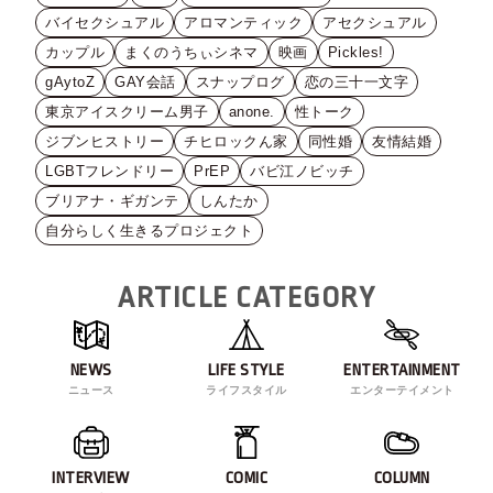
バイセクシュアル
アロマンティック
アセクシュアル
カップル
まくのうちぃシネマ
映画
Pickles!
gAytoZ
GAY会話
スナップログ
恋の三十一文字
東京アイスクリーム男子
anone.
性トーク
ジブンヒストリー
チヒロックん家
同性婚
友情結婚
LGBTフレンドリー
PrEP
バビ江ノビッチ
ブリアナ・ギガンテ
しんたか
自分らしく生きるプロジェクト
ARTICLE CATEGORY
NEWS
LIFE STYLE
ENTERTAINMENT
ニュース
ライフスタイル
エンターテイメント
INTERVIEW
COMIC
COLUMN