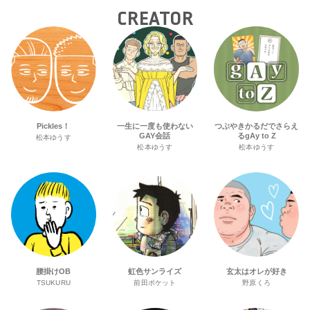
CREATOR
Pickles！
一生に一度も使わない
つぶやきかるだでさらえ
GAY会話
るgAy to Z
松本ゆうす
松本ゆうす
松本ゆうす
腰掛けOB
虹色サンライズ
玄太はオレが好き
TSUKURU
前田ポケット
野原くろ