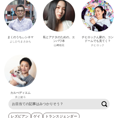
まくのうちぃシネマ
私とアナタのための、エ
チヒロックん家の、コン
ンパワ本
ドームでも見てく？
よしひろまさみち
山﨑穂花
チヒロック
カルぺディエム
井上健斗
検索
レズビアン
ゲイ
トランスジェンダー