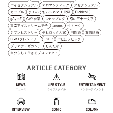
バイセクシュアル
アロマンティック
アセクシュアル
カップル
まくのうちぃシネマ
映画
Pickles!
gAytoZ
GAY会話
スナップログ
恋の三十一文字
東京アイスクリーム男子
anone.
性トーク
ジブンヒストリー
チヒロックん家
同性婚
友情結婚
LGBTフレンドリー
PrEP
バビ江ノビッチ
ブリアナ・ギガンテ
しんたか
自分らしく生きるプロジェクト
ARTICLE CATEGORY
NEWS
LIFE STYLE
ENTERTAINMENT
ニュース
ライフスタイル
エンターテイメント
INTERVIEW
COMIC
COLUMN