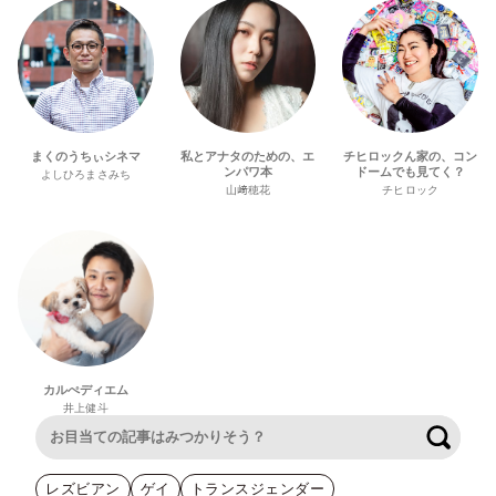
まくのうちぃシネマ
私とアナタのための、エ
チヒロックん家の、コン
ンパワ本
ドームでも見てく？
よしひろまさみち
山﨑穂花
チヒロック
カルぺディエム
井上健斗
検索
レズビアン
ゲイ
トランスジェンダー