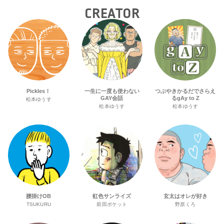
CREATOR
Pickles！
一生に一度も使わない
つぶやきかるだでさらえ
GAY会話
るgAy to Z
松本ゆうす
松本ゆうす
松本ゆうす
腰掛けOB
虹色サンライズ
玄太はオレが好き
TSUKURU
前田ポケット
野原くろ