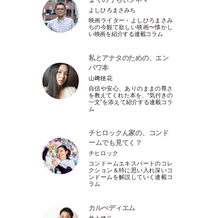
よしひろまさみち
映画ライター
・
よしひろまさみ
ちの今観て欲しい映画〜懐かし
い映画を紹介する連載コラム
私とアナタのための、エン
パワ本
山﨑穂花
自信や安心、ありのままの尊さ
を教えてくれた本を、“気付きの
一文”を添えて紹介する連載コラ
ム
チヒロックん家の、コンド
ームでも見てく？
チヒロック
コンドームエキスパートのコレ
クション＆特に思い入れ深いコ
ンドームを解説していく連載コ
ラム
カルぺディエム