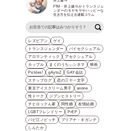
井上健斗
FTM
・
井上健斗がトランスジェ
ンダーのモヤモヤやハッピーな
生き方を伝える連載コラム
検索
レズビアン
ゲイ
トランスジェンダー
バイセクシュアル
アロマンティック
アセクシュアル
カップル
まくのうちぃシネマ
映画
Pickles!
gAytoZ
GAY会話
スナップログ
恋の三十一文字
東京アイスクリーム男子
anone.
性トーク
ジブンヒストリー
チヒロックん家
同性婚
友情結婚
LGBTフレンドリー
PrEP
バビ江ノビッチ
ブリアナ・ギガンテ
しんたか