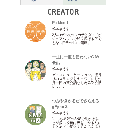
CREATOR
Pickles！
松本ゆうす
2人のゲイ友のツカサとダイゴが
シェアハウスで繰り広げる何で
もない日常の4コマ漫画。
一生に一度も使わないGAY
会話
松本ゆうす
ゲイコミュニケーション。流行
りのスラングをキーワドにした
月一回の英会話ならぬGAY会話
レッスン
つぶやきかるだでさらえる
gAy to Z
松本ゆうす
“こっち界隈”のSNSで見かけるこ
とが多い投稿内容を、かるたに
まとめてご紹介するあるある！