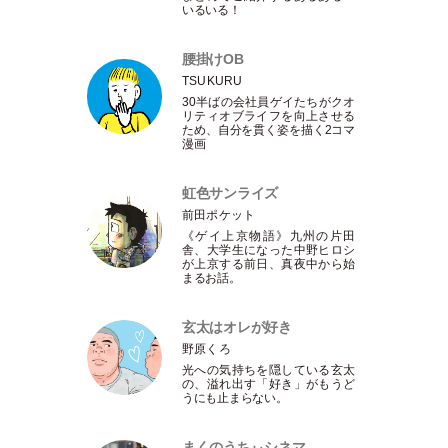
いるいる！
腰掛けOB
TSUKURU
30半ばの会社員ゲイたちがクオ
リティオブライフを向上させる
ため、自分を貫く姿を描く2コマ
漫画
虹色サンライズ
前田ポケット
《ゲイ上京物語》九州の片田
舎、大学生になった中野ヒロシ
が上京する前日、真夜中から始
まるお話。
玄太はオレが好き
野原くろ
光への気持ちを隠している玄太
の、溢れ出す
「
好き
」
がもうど
うにも止まらない。
まくのうちぃシネマ