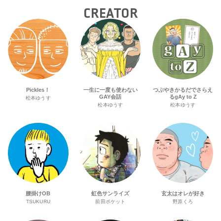
CREATOR
Pickles！
一生に一度も使わない
つぶやきかるだでさらえ
GAY会話
るgAy to Z
松本ゆうす
松本ゆうす
松本ゆうす
腰掛けOB
虹色サンライズ
玄太はオレが好き
TSUKURU
前田ポケット
野原くろ