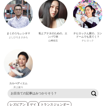
まくのうちぃシネマ
私とアナタのための、エ
チヒロックん家の、コン
ンパワ本
ドームでも見てく？
よしひろまさみち
山﨑穂花
チヒロック
カルぺディエム
井上健斗
検索
レズビアン
ゲイ
トランスジェンダー