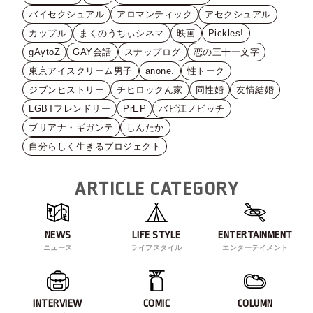
バイセクシュアル
アロマンティック
アセクシュアル
カップル
まくのうちぃシネマ
映画
Pickles!
gAytoZ
GAY会話
スナップログ
恋の三十一文字
東京アイスクリーム男子
anone.
性トーク
ジブンヒストリー
チヒロックん家
同性婚
友情結婚
LGBTフレンドリー
PrEP
バビ江ノビッチ
ブリアナ・ギガンテ
しんたか
自分らしく生きるプロジェクト
ARTICLE CATEGORY
NEWS
LIFE STYLE
ENTERTAINMENT
ニュース
ライフスタイル
エンターテイメント
INTERVIEW
COMIC
COLUMN