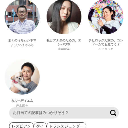
まくのうちぃシネマ
私とアナタのための、エ
チヒロックん家の、コン
ンパワ本
ドームでも見てく？
よしひろまさみち
山﨑穂花
チヒロック
カルぺディエム
井上健斗
検索
レズビアン
ゲイ
トランスジェンダー