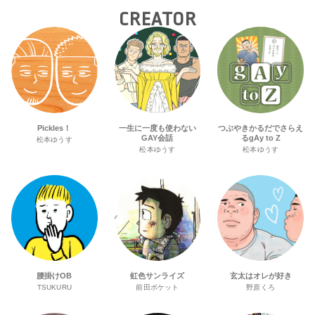
CREATOR
Pickles！
一生に一度も使わない
つぶやきかるだでさらえ
GAY会話
るgAy to Z
松本ゆうす
松本ゆうす
松本ゆうす
腰掛けOB
虹色サンライズ
玄太はオレが好き
TSUKURU
前田ポケット
野原くろ