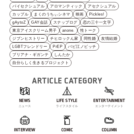
バイセクシュアル
アロマンティック
アセクシュアル
カップル
まくのうちぃシネマ
映画
Pickles!
gAytoZ
GAY会話
スナップログ
恋の三十一文字
東京アイスクリーム男子
anone.
性トーク
ジブンヒストリー
チヒロックん家
同性婚
友情結婚
LGBTフレンドリー
PrEP
バビ江ノビッチ
ブリアナ・ギガンテ
しんたか
自分らしく生きるプロジェクト
ARTICLE CATEGORY
NEWS
LIFE STYLE
ENTERTAINMENT
ニュース
ライフスタイル
エンターテイメント
INTERVIEW
COMIC
COLUMN