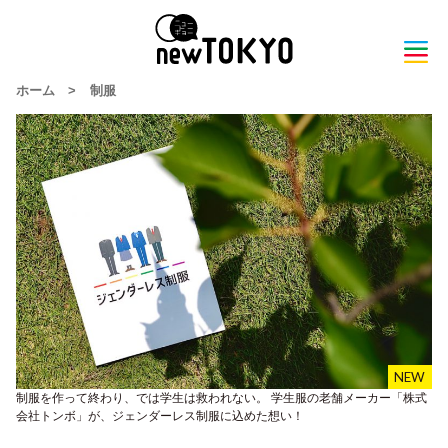
ホーム
>
制服
制服を作って終わり、では学生は救われない。 学生服の老舗メーカー「株式
会社トンボ」が、ジェンダーレス制服に込めた想い！