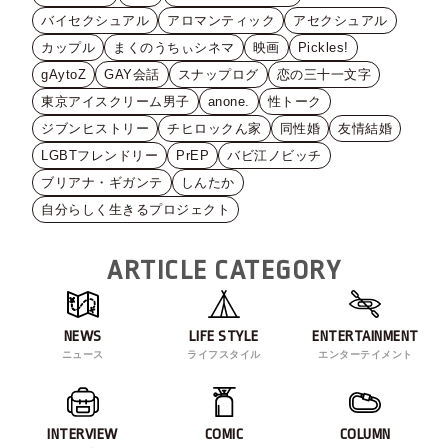
バイセクシュアル
アロマンティック
アセクシュアル
カップル
まくのうちぃシネマ
映画
Pickles!
gAytoZ
GAY会話
スナップログ
恋の三十一文字
東京アイスクリーム男子
anone.
性トーク
ジブンヒストリー
チヒロックん家
同性婚
友情結婚
LGBTフレンドリー
PrEP
バビ江ノビッチ
ブリアナ・ギガンテ
しんたか
自分らしく生きるプロジェクト
ARTICLE CATEGORY
NEWS
LIFE STYLE
ENTERTAINMENT
ニュース
ライフスタイル
エンターテイメント
INTERVIEW
COMIC
COLUMN