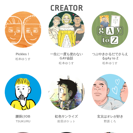
CREATOR
Pickles！
一生に一度も使わない
つぶやきかるだでさらえ
GAY会話
るgAy to Z
松本ゆうす
松本ゆうす
松本ゆうす
腰掛けOB
虹色サンライズ
玄太はオレが好き
TSUKURU
前田ポケット
野原くろ