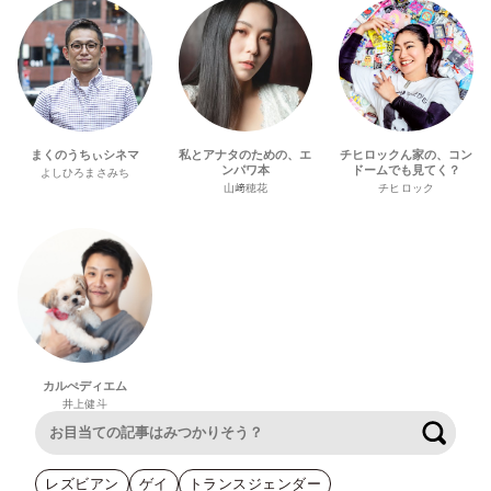
まくのうちぃシネマ
私とアナタのための、エ
チヒロックん家の、コン
ンパワ本
ドームでも見てく？
よしひろまさみち
山﨑穂花
チヒロック
カルぺディエム
井上健斗
検索
レズビアン
ゲイ
トランスジェンダー