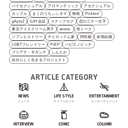
バイセクシュアル
アロマンティック
アセクシュアル
カップル
まくのうちぃシネマ
映画
Pickles!
gAytoZ
GAY会話
スナップログ
恋の三十一文字
東京アイスクリーム男子
anone.
性トーク
ジブンヒストリー
チヒロックん家
同性婚
友情結婚
LGBTフレンドリー
PrEP
バビ江ノビッチ
ブリアナ・ギガンテ
しんたか
自分らしく生きるプロジェクト
ARTICLE CATEGORY
NEWS
LIFE STYLE
ENTERTAINMENT
ニュース
ライフスタイル
エンターテイメント
INTERVIEW
COMIC
COLUMN