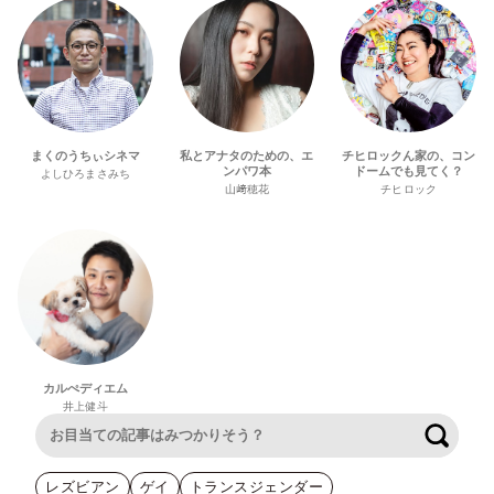
まくのうちぃシネマ
私とアナタのための、エ
チヒロックん家の、コン
ンパワ本
ドームでも見てく？
よしひろまさみち
山﨑穂花
チヒロック
カルぺディエム
井上健斗
検索
レズビアン
ゲイ
トランスジェンダー