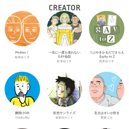
CREATOR
Pickles！
一生に一度も使わない
つぶやきかるだでさらえ
GAY会話
るgAy to Z
松本ゆうす
松本ゆうす
松本ゆうす
腰掛けOB
虹色サンライズ
玄太はオレが好き
TSUKURU
前田ポケット
野原くろ