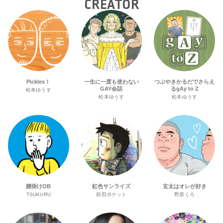
CREATOR
Pickles！
一生に一度も使わない
つぶやきかるだでさらえ
GAY会話
るgAy to Z
松本ゆうす
松本ゆうす
松本ゆうす
腰掛けOB
虹色サンライズ
玄太はオレが好き
TSUKURU
前田ポケット
野原くろ