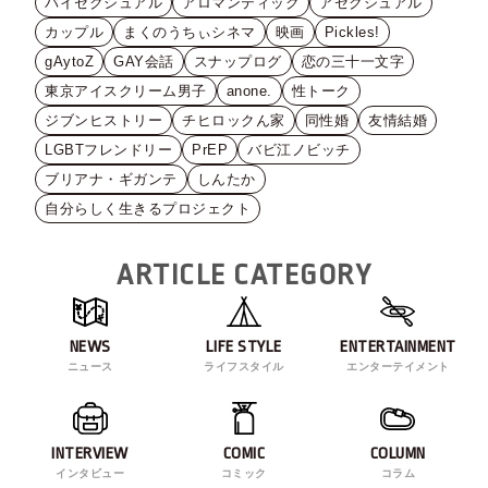
バイセクシュアル
アロマンティック
アセクシュアル
カップル
まくのうちぃシネマ
映画
Pickles!
gAytoZ
GAY会話
スナップログ
恋の三十一文字
東京アイスクリーム男子
anone.
性トーク
ジブンヒストリー
チヒロックん家
同性婚
友情結婚
LGBTフレンドリー
PrEP
バビ江ノビッチ
ブリアナ・ギガンテ
しんたか
自分らしく生きるプロジェクト
ARTICLE CATEGORY
NEWS
LIFE STYLE
ENTERTAINMENT
ニュース
ライフスタイル
エンターテイメント
INTERVIEW
COMIC
COLUMN
インタビュー
コミック
コラム