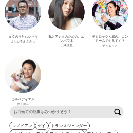
まくのうちぃシネマ
私とアナタのための、エ
チヒロックん家の、コン
ンパワ本
ドームでも見てく？
よしひろまさみち
山﨑穂花
チヒロック
カルぺディエム
井上健斗
検索
レズビアン
ゲイ
トランスジェンダー