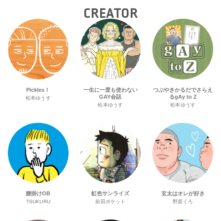
CREATOR
Pickles！
一生に一度も使わない
つぶやきかるだでさらえ
GAY会話
るgAy to Z
松本ゆうす
松本ゆうす
松本ゆうす
腰掛けOB
虹色サンライズ
玄太はオレが好き
TSUKURU
前田ポケット
野原くろ