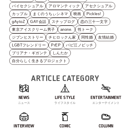
バイセクシュアル
アロマンティック
アセクシュアル
カップル
まくのうちぃシネマ
映画
Pickles!
gAytoZ
GAY会話
スナップログ
恋の三十一文字
東京アイスクリーム男子
anone.
性トーク
ジブンヒストリー
チヒロックん家
同性婚
友情結婚
LGBTフレンドリー
PrEP
バビ江ノビッチ
ブリアナ・ギガンテ
しんたか
自分らしく生きるプロジェクト
ARTICLE CATEGORY
NEWS
LIFE STYLE
ENTERTAINMENT
ニュース
ライフスタイル
エンターテイメント
INTERVIEW
COMIC
COLUMN