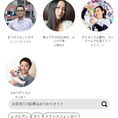
まくのうちぃシネマ
私とアナタのための、エ
チヒロックん家の、コン
ンパワ本
ドームでも見てく？
よしひろまさみち
山﨑穂花
チヒロック
カルぺディエム
井上健斗
検索
レズビアン
ゲイ
トランスジェンダー