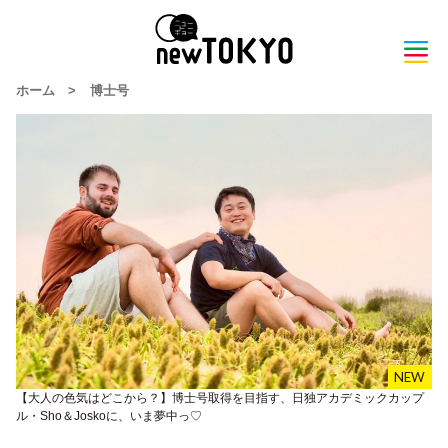
ホーム
>
博士号
【大人の色気はどこから？】博士号取得を目指す、日独アカデミックカップ
ル・Sho＆Joskoに、いま夢中っ♡