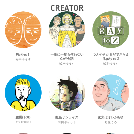
CREATOR
Pickles！
一生に一度も使わない
つぶやきかるだでさらえ
GAY会話
るgAy to Z
松本ゆうす
松本ゆうす
松本ゆうす
腰掛けOB
虹色サンライズ
玄太はオレが好き
TSUKURU
前田ポケット
野原くろ