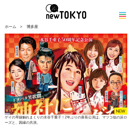
ホーム
>
博多座
ゲイの琴線触れまくりの水谷千重子！2年ぶりの座長公演は、マツコ似の浜ロ
ーズと、因縁の共演。