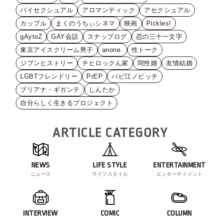
バイセクシュアル
アロマンティック
アセクシュアル
カップル
まくのうちぃシネマ
映画
Pickles!
gAytoZ
GAY会話
スナップログ
恋の三十一文字
東京アイスクリーム男子
anone.
性トーク
ジブンヒストリー
チヒロックん家
同性婚
友情結婚
LGBTフレンドリー
PrEP
バビ江ノビッチ
ブリアナ・ギガンテ
しんたか
自分らしく生きるプロジェクト
ARTICLE CATEGORY
NEWS
LIFE STYLE
ENTERTAINMENT
ニュース
ライフスタイル
エンターテイメント
INTERVIEW
COMIC
COLUMN