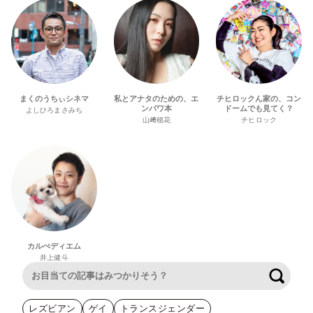
まくのうちぃシネマ
私とアナタのための、エ
チヒロックん家の、コン
ンパワ本
ドームでも見てく？
よしひろまさみち
山﨑穂花
チヒロック
カルぺディエム
井上健斗
検索
レズビアン
ゲイ
トランスジェンダー