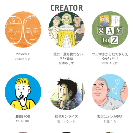
CREATOR
Pickles！
一生に一度も使わない
つぶやきかるだでさらえ
GAY会話
るgAy to Z
松本ゆうす
松本ゆうす
松本ゆうす
腰掛けOB
虹色サンライズ
玄太はオレが好き
TSUKURU
前田ポケット
野原くろ