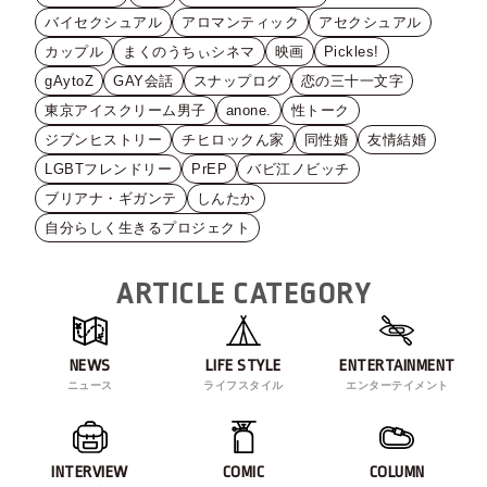
バイセクシュアル
アロマンティック
アセクシュアル
カップル
まくのうちぃシネマ
映画
Pickles!
gAytoZ
GAY会話
スナップログ
恋の三十一文字
東京アイスクリーム男子
anone.
性トーク
ジブンヒストリー
チヒロックん家
同性婚
友情結婚
LGBTフレンドリー
PrEP
バビ江ノビッチ
ブリアナ・ギガンテ
しんたか
自分らしく生きるプロジェクト
ARTICLE CATEGORY
NEWS
LIFE STYLE
ENTERTAINMENT
ニュース
ライフスタイル
エンターテイメント
INTERVIEW
COMIC
COLUMN