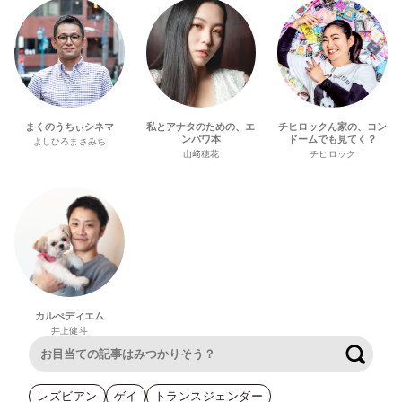
まくのうちぃシネマ
私とアナタのための、エ
チヒロックん家の、コン
ンパワ本
ドームでも見てく？
よしひろまさみち
山﨑穂花
チヒロック
カルぺディエム
井上健斗
検索
レズビアン
ゲイ
トランスジェンダー