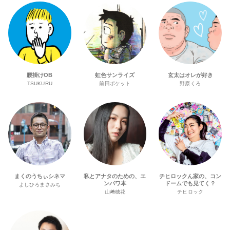
腰掛けOB
虹色サンライズ
玄太はオレが好き
TSUKURU
前田ポケット
野原くろ
まくのうちぃシネマ
私とアナタのための、エ
チヒロックん家の、コン
ンパワ本
ドームでも見てく？
よしひろまさみち
山﨑穂花
チヒロック