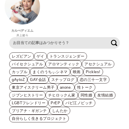
カルぺディエム
井上健斗
検索
レズビアン
ゲイ
トランスジェンダー
バイセクシュアル
アロマンティック
アセクシュアル
カップル
まくのうちぃシネマ
映画
Pickles!
gAytoZ
GAY会話
スナップログ
恋の三十一文字
東京アイスクリーム男子
anone.
性トーク
ジブンヒストリー
チヒロックん家
同性婚
友情結婚
LGBTフレンドリー
PrEP
バビ江ノビッチ
ブリアナ・ギガンテ
しんたか
自分らしく生きるプロジェクト