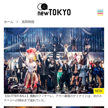
ホーム
>
吉田利信
【GLITTER BALL】感動のフィナーレ。アゲハ最後のゲイナイトは、次のス
テージへの煌めきで溢れていた。