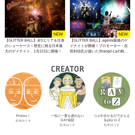
【GLITTER BALL】全5エリア＆圧巻
【GLITTER BALL】ageHa最後のゲ
のショーケース！歴史に残る日本最
イナイトが開催！プロモーター・吉
大のゲイナイト、1月22日に開催！
田利信氏が築いたShangri-Laの軌
跡。
CREATOR
Pickles！
一生に一度も使わない
つぶやきかるだでさらえ
GAY会話
るgAy to Z
松本ゆうす
松本ゆうす
松本ゆうす