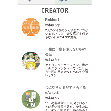
CREATOR
Pickles！
松本ゆうす
2人のゲイ友のツカサとダイゴが
シェアハウスで繰り広げる何で
もない日常の4コマ漫画。
一生に一度も使わないGAY
会話
松本ゆうす
ゲイコミュニケーション。流行
りのスラングをキーワドにした
月一回の英会話ならぬGAY会話
レッスン
つぶやきかるだでさらえる
gAy to Z
松本ゆうす
“こっち界隈”のSNSで見かけるこ
とが多い投稿内容を、かるたに
まとめてご紹介するあるある！