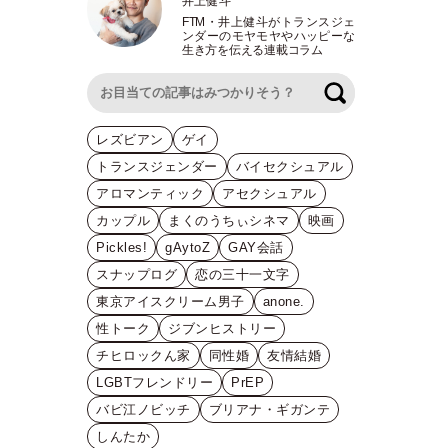
井上健斗
FTM
・
井上健斗がトランスジェ
ンダーのモヤモヤやハッピーな
生き方を伝える連載コラム
検索
レズビアン
ゲイ
トランスジェンダー
バイセクシュアル
アロマンティック
アセクシュアル
カップル
まくのうちぃシネマ
映画
Pickles!
gAytoZ
GAY会話
スナップログ
恋の三十一文字
東京アイスクリーム男子
anone.
性トーク
ジブンヒストリー
チヒロックん家
同性婚
友情結婚
LGBTフレンドリー
PrEP
バビ江ノビッチ
ブリアナ・ギガンテ
しんたか