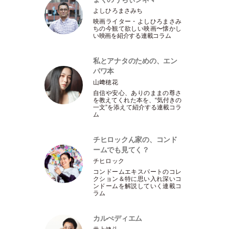
よしひろまさみち
映画ライター
・
よしひろまさみ
ちの今観て欲しい映画〜懐かし
い映画を紹介する連載コラム
私とアナタのための、エン
パワ本
山﨑穂花
自信や安心、ありのままの尊さ
を教えてくれた本を、“気付きの
一文”を添えて紹介する連載コラ
ム
チヒロックん家の、コンド
ームでも見てく？
チヒロック
コンドームエキスパートのコレ
クション＆特に思い入れ深いコ
ンドームを解説していく連載コ
ラム
カルぺディエム