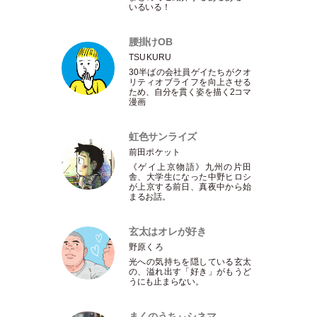
いるいる！
腰掛けOB
TSUKURU
30半ばの会社員ゲイたちがクオ
リティオブライフを向上させる
ため、自分を貫く姿を描く2コマ
漫画
虹色サンライズ
前田ポケット
《ゲイ上京物語》九州の片田
舎、大学生になった中野ヒロシ
が上京する前日、真夜中から始
まるお話。
玄太はオレが好き
野原くろ
光への気持ちを隠している玄太
の、溢れ出す
「
好き
」
がもうど
うにも止まらない。
まくのうちぃシネマ