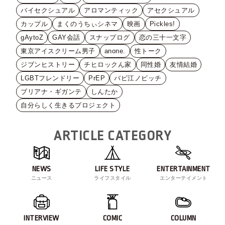
バイセクシュアル
アロマンティック
アセクシュアル
カップル
まくのうちぃシネマ
映画
Pickles!
gAytoZ
GAY会話
スナップログ
恋の三十一文字
東京アイスクリーム男子
anone.
性トーク
ジブンヒストリー
チヒロックん家
同性婚
友情結婚
LGBTフレンドリー
PrEP
バビ江ノビッチ
ブリアナ・ギガンテ
しんたか
自分らしく生きるプロジェクト
ARTICLE CATEGORY
NEWS
LIFE STYLE
ENTERTAINMENT
ニュース
ライフスタイル
エンターテイメント
INTERVIEW
COMIC
COLUMN