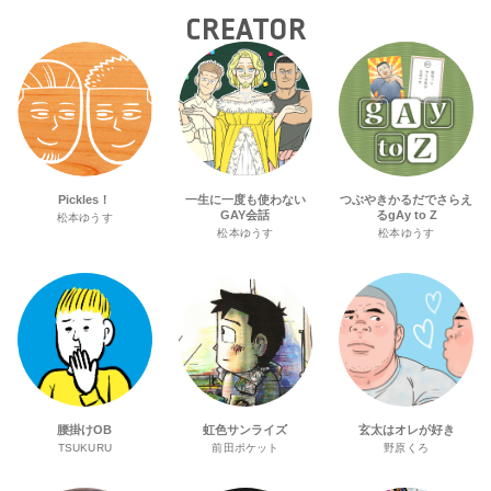
CREATOR
Pickles！
一生に一度も使わない
つぶやきかるだでさらえ
GAY会話
るgAy to Z
松本ゆうす
松本ゆうす
松本ゆうす
腰掛けOB
虹色サンライズ
玄太はオレが好き
TSUKURU
前田ポケット
野原くろ