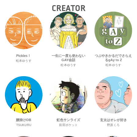
CREATOR
Pickles！
一生に一度も使わない
つぶやきかるだでさらえ
GAY会話
るgAy to Z
松本ゆうす
松本ゆうす
松本ゆうす
腰掛けOB
虹色サンライズ
玄太はオレが好き
TSUKURU
前田ポケット
野原くろ