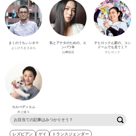
まくのうちぃシネマ
私とアナタのための、エ
チヒロックん家の、コン
ンパワ本
ドームでも見てく？
よしひろまさみち
山﨑穂花
チヒロック
カルぺディエム
井上健斗
検索
レズビアン
ゲイ
トランスジェンダー