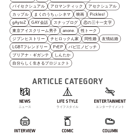
バイセクシュアル
アロマンティック
アセクシュアル
カップル
まくのうちぃシネマ
映画
Pickles!
gAytoZ
GAY会話
スナップログ
恋の三十一文字
東京アイスクリーム男子
anone.
性トーク
ジブンヒストリー
チヒロックん家
同性婚
友情結婚
LGBTフレンドリー
PrEP
バビ江ノビッチ
ブリアナ・ギガンテ
しんたか
自分らしく生きるプロジェクト
ARTICLE CATEGORY
NEWS
LIFE STYLE
ENTERTAINMENT
ニュース
ライフスタイル
エンターテイメント
INTERVIEW
COMIC
COLUMN