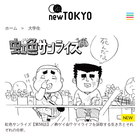
ホーム
>
大学生
虹色サンライズ【第56話】／葬ゲイ会!? ゲイライフを謳歌する生き方とそれ
ぞれの分析。