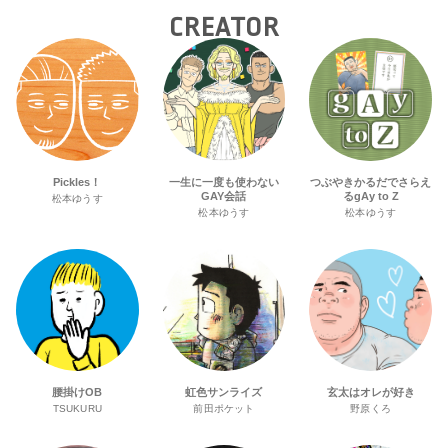
CREATOR
Pickles！
一生に一度も使わない
つぶやきかるだでさらえ
GAY会話
るgAy to Z
松本ゆうす
松本ゆうす
松本ゆうす
腰掛けOB
虹色サンライズ
玄太はオレが好き
TSUKURU
前田ポケット
野原くろ