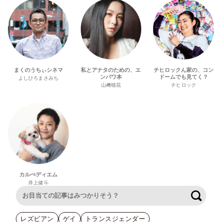
まくのうちぃシネマ
私とアナタのための、エ
チヒロックん家の、コン
ンパワ本
ドームでも見てく？
よしひろまさみち
山﨑穂花
チヒロック
カルぺディエム
井上健斗
検索
レズビアン
ゲイ
トランスジェンダー