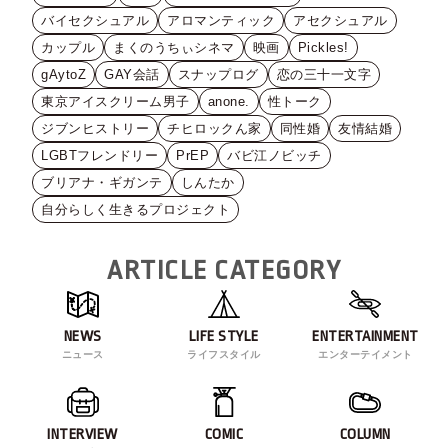
バイセクシュアル
アロマンティック
アセクシュアル
カップル
まくのうちぃシネマ
映画
Pickles!
gAytoZ
GAY会話
スナップログ
恋の三十一文字
東京アイスクリーム男子
anone.
性トーク
ジブンヒストリー
チヒロックん家
同性婚
友情結婚
LGBTフレンドリー
PrEP
バビ江ノビッチ
ブリアナ・ギガンテ
しんたか
自分らしく生きるプロジェクト
ARTICLE CATEGORY
NEWS
LIFE STYLE
ENTERTAINMENT
ニュース
ライフスタイル
エンターテイメント
INTERVIEW
COMIC
COLUMN