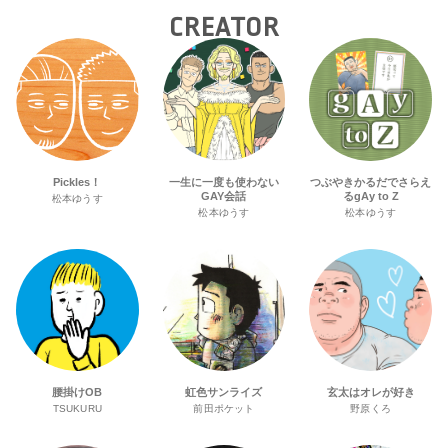
CREATOR
Pickles！
一生に一度も使わない
つぶやきかるだでさらえ
GAY会話
るgAy to Z
松本ゆうす
松本ゆうす
松本ゆうす
腰掛けOB
虹色サンライズ
玄太はオレが好き
TSUKURU
前田ポケット
野原くろ