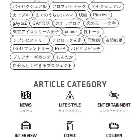
バイセクシュアル
アロマンティック
アセクシュアル
カップル
まくのうちぃシネマ
映画
Pickles!
gAytoZ
GAY会話
スナップログ
恋の三十一文字
東京アイスクリーム男子
anone.
性トーク
ジブンヒストリー
チヒロックん家
同性婚
友情結婚
LGBTフレンドリー
PrEP
バビ江ノビッチ
ブリアナ・ギガンテ
しんたか
自分らしく生きるプロジェクト
ARTICLE CATEGORY
NEWS
LIFE STYLE
ENTERTAINMENT
ニュース
ライフスタイル
エンターテイメント
INTERVIEW
COMIC
COLUMN