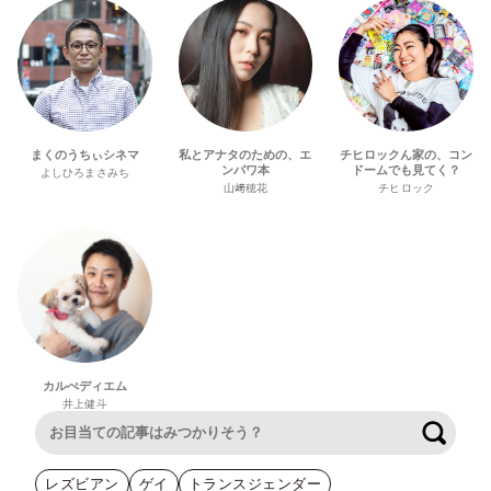
まくのうちぃシネマ
私とアナタのための、エ
チヒロックん家の、コン
ンパワ本
ドームでも見てく？
よしひろまさみち
山﨑穂花
チヒロック
カルぺディエム
井上健斗
検索
レズビアン
ゲイ
トランスジェンダー