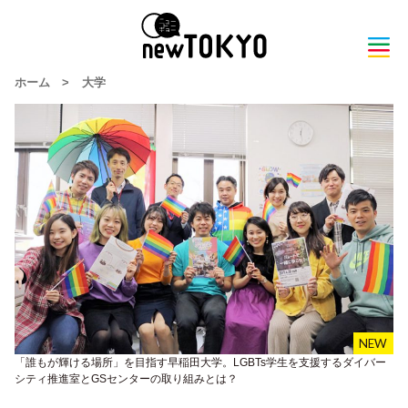
ホーム
>
大学
「誰もが輝ける場所」を目指す早稲田大学。LGBTs学生を支援するダイバー
シティ推進室とGSセンターの取り組みとは？