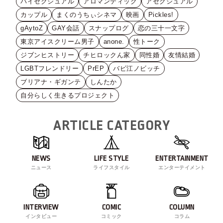
バイセクシュアル
アロマンティック
アセクシュアル
カップル
まくのうちぃシネマ
映画
Pickles!
gAytoZ
GAY会話
スナップログ
恋の三十一文字
東京アイスクリーム男子
anone.
性トーク
ジブンヒストリー
チヒロックん家
同性婚
友情結婚
LGBTフレンドリー
PrEP
バビ江ノビッチ
ブリアナ・ギガンテ
しんたか
自分らしく生きるプロジェクト
ARTICLE CATEGORY
NEWS
LIFE STYLE
ENTERTAINMENT
ニュース
ライフスタイル
エンターテイメント
INTERVIEW
COMIC
COLUMN
インタビュー
コミック
コラム