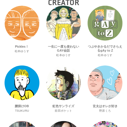
CREATOR
Pickles！
一生に一度も使わない
つぶやきかるだでさらえ
GAY会話
るgAy to Z
松本ゆうす
松本ゆうす
松本ゆうす
腰掛けOB
虹色サンライズ
玄太はオレが好き
TSUKURU
前田ポケット
野原くろ