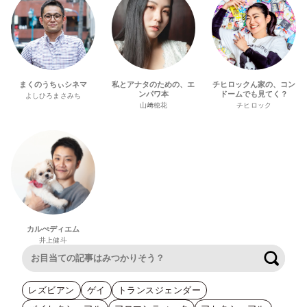
まくのうちぃシネマ
私とアナタのための、エ
チヒロックん家の、コン
ンパワ本
ドームでも見てく？
よしひろまさみち
山﨑穂花
チヒロック
カルぺディエム
井上健斗
検索
レズビアン
ゲイ
トランスジェンダー